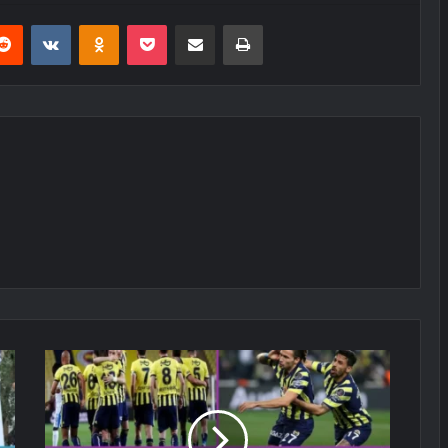
erest
Reddit
VKontakte
Odnoklassniki
Pocket
E-Posta ile paylaş
Yazdır