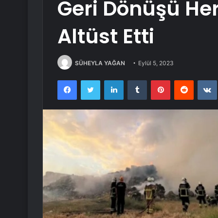
Geri Dönüşü Her
Altüst Etti
SÜHEYLA YAĞAN
Eylül 5, 2023
Facebook
Twitter
LinkedIn
Tumblr
Pinterest
Reddit