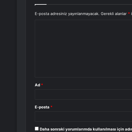
E-posta adresiniz yayınlanmayacak.
Gerekli alanlar
*
i
Y
o
r
u
m
*
Ad
*
E-posta
*
Daha sonraki yorumlarımda kullanılması için adı