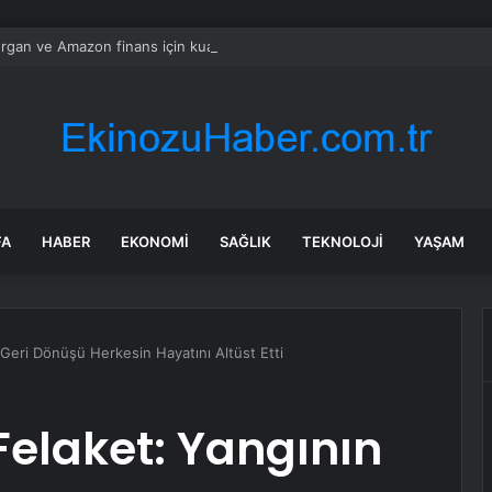
gan ve Amazon finans için kuantum araçları geliştirdi
FA
HABER
EKONOMI
SAĞLIK
TEKNOLOJI
YAŞAM
Geri Dönüşü Herkesin Hayatını Altüst Etti
elaket: Yangının