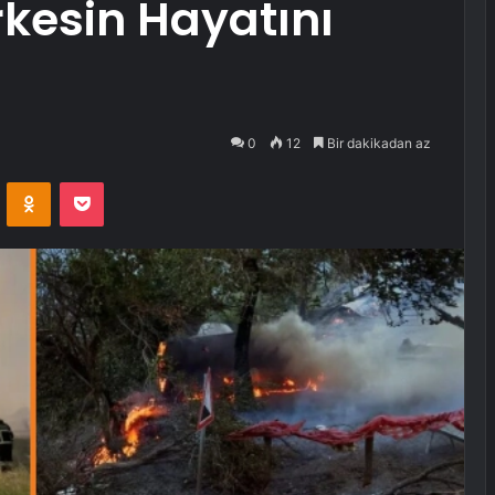
kesin Hayatını
0
12
Bir dakikadan az
VKontakte
Odnoklassniki
Pocket