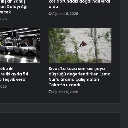
İlişkin Yanlış
koridorundaki doğal hali viral
an Dolayı Ağır
oldu
yecek
Ağustos 6, 2026
2026
ektrikli
Sivas’ta kaza sonrası çaya
re iki ayda 54
düştüğü değerlendirilen Esma
 teşvik verdi
Nur’u arama çalışmaları
Tokat’a uzandı
2026
Ağustos 5, 2026