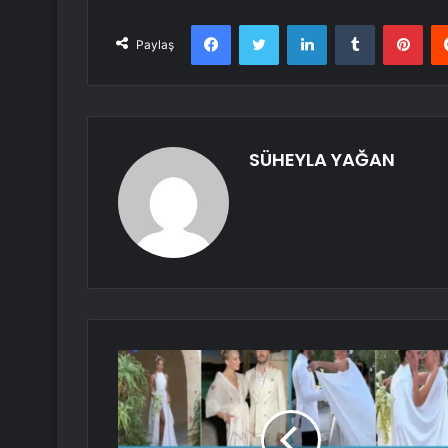
Facebook
Twitter
LinkedIn
Tumblr
Pint
Paylaş
SÜHEYLA YAĞAN