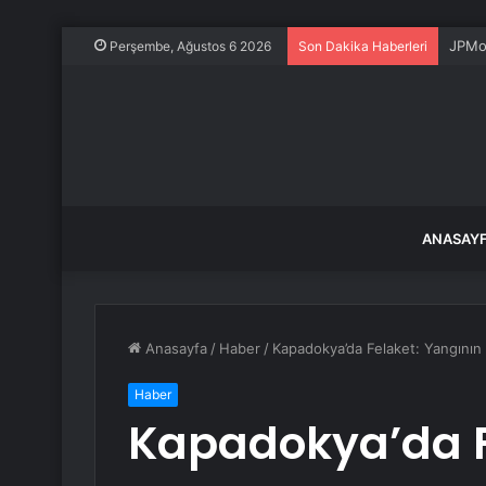
JPMor
Perşembe, Ağustos 6 2026
Son Dakika Haberleri
ANASAY
Anasayfa
/
Haber
/
Kapadokya’da Felaket: Yangının 
Haber
Kapadokya’da F