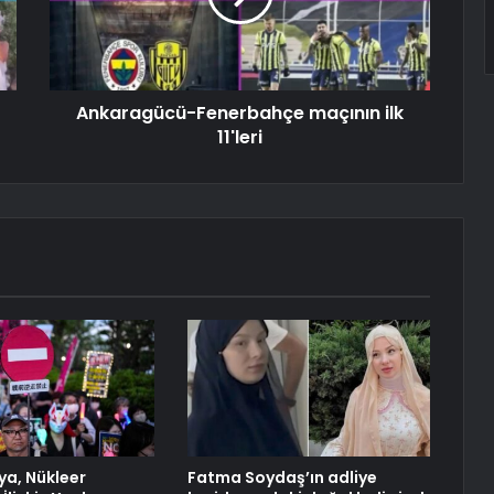
Ankaragücü-Fenerbahçe maçının ilk
11'leri
ya, Nükleer
Fatma Soydaş’ın adliye