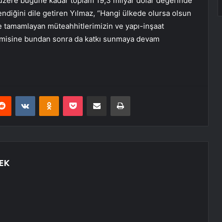
k üzere bugüne kadar toplam 19,3 milyar dolar değerinde
ndiğini dile getiren Yılmaz, “Hangi ülkede olursa olsun
kilde tamamlayan müteahhitlerimizin ve yapı-inşaat
isine bundan sonra da katkı sunmaya devam
erest
Reddit
VKontakte
Odnoklassniki
Pocket
E-Posta ile paylaş
Yazdır
EK