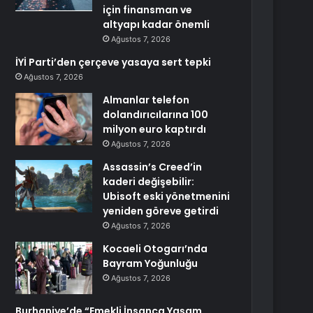
için finansman ve
altyapı kadar önemli
Ağustos 7, 2026
İYİ Parti’den çerçeve yasaya sert tepki
Ağustos 7, 2026
Almanlar telefon
dolandırıcılarına 100
milyon euro kaptırdı
Ağustos 7, 2026
Assassin’s Creed’in
kaderi değişebilir:
Ubisoft eski yönetmenini
yeniden göreve getirdi
Ağustos 7, 2026
Kocaeli Otogarı’nda
Bayram Yoğunluğu
Ağustos 7, 2026
Burhaniye’de “Emekli İnsanca Yaşam