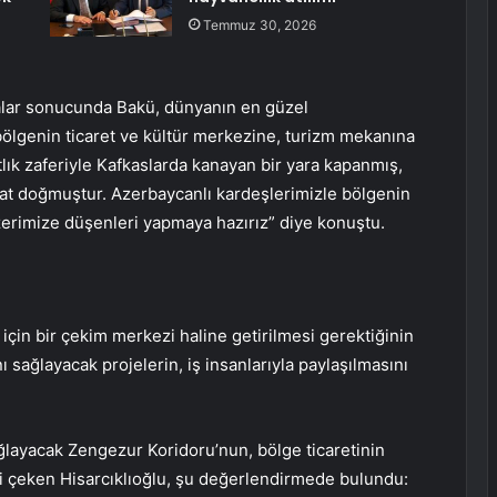
Temmuz 30, 2026
tikalar sonucunda Bakü, dünyanın en güzel
bölgenin ticaret ve kültür merkezine, turizm mekanına
lık zaferiyle Kafkaslarda kanayan bir yara kapanmış,
rsat doğmuştur. Azerbaycanlı kardeşlerimizle bölgenin
erimize düşenleri yapmaya hazırız” diye konuştu.
m için bir çekim merkezi haline getirilmesi gerektiğinin
ı sağlayacak projelerin, iş insanlarıyla paylaşılmasını
ğlayacak Zengezur Koridoru’nun, bölge ticaretinin
ti çeken Hisarcıklıoğlu, şu değerlendirmede bulundu: