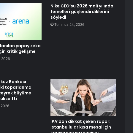
Nike CEO’su 2026 mali yılında
temelleri güçlendirdiklerini
söyledi
Temmuz 24, 2026
ullanılan yapay zeka
çin kritik gelişme
 2026
kez Bankası
aki toparlanma
 çeyrek büyüme
ükseltti
 2026
İPA’dan dikkat çeken rapor:
İstanbullular kısa mesai için
kariyerden vazgeçiyor