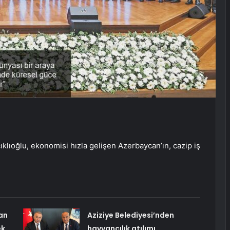
lıoğlu, ekonomisi hızla gelişen Azerbaycan’ın, cazip iş
an
Aziziye Belediyesi’nden
ek
hayvancılık atılımı