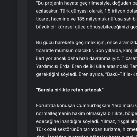
“Bu projenin hayata geçirilmesiyle, doğudan bat
açılacaktır. Türk dünyası olarak, 1,5 trilyon do
ticaret hacmine ve 185 milyonluk nüfusa sahibiz
büyük bir küresel güce dönüşebileceğimizi gö
Bu gücü harekete geçirmek için, önce aramızdak
ticaretle mümkün olacaktır. Son yıllarda, karşıl
ilerliyor ancak daha hızlı davranmalıyız. Ticar
Yardımcısı Erdal Eren de iki ülke arasındaki Te
gerektiğini söyledi. Eren ayrıca, “Bakü-Tiflis-Ka
“Barışla birlikte refah artacak”
Forum’da konuşan Cumhurbaşkanı Yardımcısı Ce
normalleşmenin hakim olmasıyla birlikte, bölge
edeceğine inandığını söyledi. Yılmaz, “İşgal al
Türk özel sektörünün tarımdan turizme, hizmet