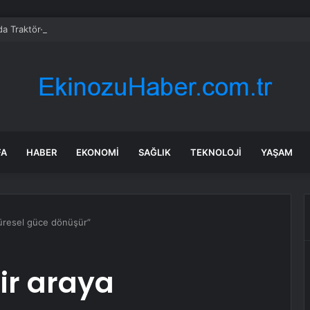
da Traktör-Motosiklet Kazası
FA
HABER
EKONOMI
SAĞLIK
TEKNOLOJI
YAŞAM
küresel güce dönüşür”
ir araya