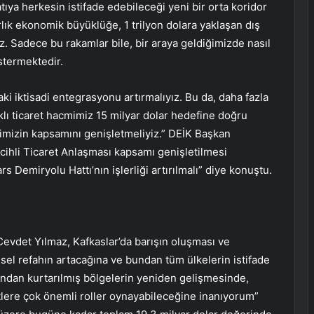
ıya herkesin istifade edebileceği yeni bir orta koridor
larlık ekonomik büyüklüğe, 1 trilyon dolara yaklaşan dış
. Sadece bu rakamlar bile, bir araya geldiğimizde nasıl
stermektedir.
i iktisadi entegrasyonu artırmalıyız. Bu da, daha fazla
ıklı ticaret hacmimiz 15 milyar dolar hedefine doğru
etimizin kapsamını genişletmeliyiz.” DEİK Başkan
rcihli Ticaret Anlaşması kapsamı genişletilmesi
rs Demiryolu Hattı’nın işlerliği artırılmalı” diye konuştu.
vdet Yılmaz, Kafkaslar’da barışın oluşması ve
sel refahın artacağına ve bundan tüm ülkelerin istifade
tından kurtarılmış bölgelerin yeniden gelişmesinde,
lere çok önemli roller oynayabileceğine inanıyorum”