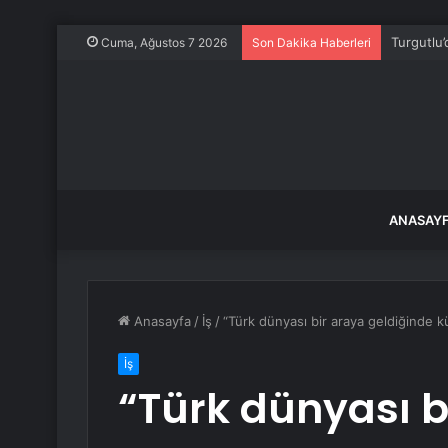
Turgutlu’
Cuma, Ağustos 7 2026
Son Dakika Haberleri
ANASAY
Anasayfa
/
İş
/
“Türk dünyası bir araya geldiğinde 
İş
“Türk dünyası b