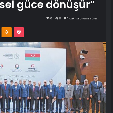
esel güce dönüşür”
0
0
1 dakika okuma süresi
VKontakte
Odnoklassniki
Pocket