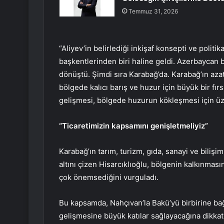
Temmuz 31, 2026
“Aliyev’in belirlediği inkişaf konsepti ve poli
başkentlerinden biri haline geldi. Azerbaycan 
dönüştü. Şimdi sıra Karabağ’da. Karabağ’ın azat
bölgede kalıcı barış ve huzur için büyük bir fı
gelişmesi, bölgede huzurun kökleşmesi için üz
“Ticaretimizin kapsamını genişletmeliyiz”
Karabağ’ın tarım, turizm, gıda, sanayi ve bilişi
altını çizen Hisarcıklıoğlu, bölgenin kalkınmasın
çok önemsediğini vurguladı.
Bu kapsamda, Nahçıvan’la Bakü’yü birbirine ba
gelişmesine büyük katılar sağlayacağına dikka