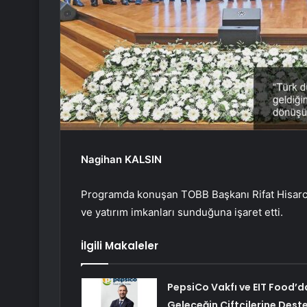
Nagihan KALSIN
Programda konuşan TOBB Başkanı Rifat Hisarcık
ve yatırım imkanları sunduğuna işaret etti.
İlgili Makaleler
PepsiCo Vakfı ve EIT Food’d
Geleceğin Çiftçilerine Dest