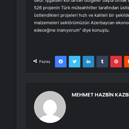
dedi. İşgalden kurtarılan bölgeler başta olma
526 projenin Türk müteahhitler tarafından üstle
üstlendikleri projeleri hızlı ve kaliteli bir şe
malzemeleri sektörümüzün Azerbaycan ekonom
edeceğine inanıyorum” diye konuştu.
Facebook
Twitter
LinkedIn
Tumblr
Pint
Paylaş
MEHMET HAZBİN KAZB