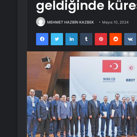
geldiğinde kür
MEHMET HAZBİN KAZBEK
Mayıs 10, 2024
Facebook
Twitter
LinkedIn
Tumblr
Pinterest
Reddit