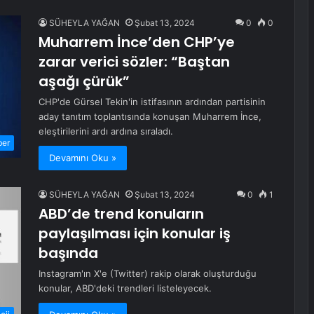
SÜHEYLA YAĞAN
Şubat 13, 2024
0
0
Muharrem İnce’den CHP’ye
zarar verici sözler: “Baştan
aşağı çürük”
CHP'de Gürsel Tekin'in istifasının ardından partisinin
aday tanıtım toplantısında konuşan Muharrem İnce,
eleştirilerini ardı ardına sıraladı.
ber
Devamını Oku »
SÜHEYLA YAĞAN
Şubat 13, 2024
0
1
ABD’de trend konuların
paylaşılması için konular iş
başında
Instagram'ın X'e (Twitter) rakip olarak oluşturduğu
konular, ABD'deki trendleri listeleyecek.