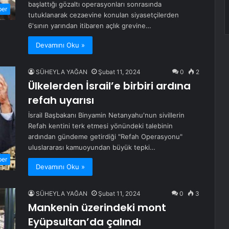
başlattığı gözaltı operasyonları sonrasında
ber
tutuklanarak cezaevine konulan siyasetçilerden
6'sının yarından itibaren açlık grevine…
Devamını Oku »
SÜHEYLA YAĞAN
Şubat 11, 2024
0
2
Ülkelerden İsrail’e birbiri ardına
refah uyarısı
İsrail Başbakanı Binyamin Netanyahu'nun sivillerin
Refah kentini terk etmesi yönündeki talebinin
ardından gündeme getirdiği "Refah Operasyonu"
uluslararası kamuoyundan büyük tepki…
ber
Devamını Oku »
SÜHEYLA YAĞAN
Şubat 11, 2024
0
3
Mankenin üzerindeki mont
Eyüpsultan’da çalındı