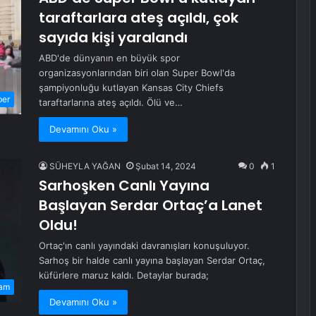
taraftarlara ateş açıldı, çok
sayıda kişi yaralandı
ABD'de dünyanın en büyük spor
organizasyonlarından biri olan Super Bowl'da
şampiyonluğu kutlayan Kansas City Chiefs
ber
taraftarlarına ateş açıldı. Ölü ve…
Devamını Oku »
SÜHEYLA YAĞAN
Şubat 14, 2024
0
1
Sarhoşken Canlı Yayına
Başlayan Serdar Ortaç’a Lanet
Oldu!
Ortaç'ın canlı yayındaki davranışları konuşuluyor.
Sarhoş bir halde canlı yayına başlayan Serdar Ortaç,
küfürlere maruz kaldı. Detaylar burada;
am
Devamını Oku »