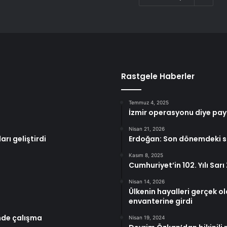
Rastgele Haberler
Temmuz 4, 2025
İzmir operasyonu diye payl
Nisan 21, 2026
rı geliştirdi
Erdoğan: Son dönemdeki sa
Kasım 8, 2025
Cumhuriyet’in 102. Yılı Sarı
Nisan 14, 2026
Ülkenin hayalleri gerçek ol
envanterine girdi
nde çalışma
Nisan 19, 2024