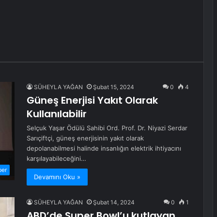
SÜHEYLA YAĞAN
Şubat 15, 2024
0
4
Güneş Enerjisi Yakıt Olarak
Kullanılabilir
Selçuk Yaşar Ödülü Sahibi Ord. Prof. Dr. Niyazi Serdar
Sarıçiftçi, güneş enerjisinin yakıt olarak
depolanabilmesi halinde insanlığın elektrik ihtiyacını
karşılayabileceğini…
ber
Devamını Oku »
SÜHEYLA YAĞAN
Şubat 14, 2024
0
1
ABD’de Super Bowl’u kutlayan