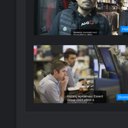
Ha
Ekon