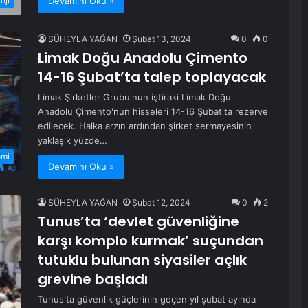
Devamını Oku »
oji
SÜHEYLA YAĞAN
Şubat 13, 2024
0
0
Limak Doğu Anadolu Çimento
14-16 Şubat’ta talep toplayacak
Limak Şirketler Grubu'nun iştiraki Limak Doğu
Anadolu Çimento'nun hisseleri 14-16 Şubat'ta rezerve
edilecek. Halka arzın ardından şirket sermayesinin
yaklaşık yüzde…
omi
Devamını Oku »
SÜHEYLA YAĞAN
Şubat 12, 2024
0
2
Tunus’ta ‘devlet güvenliğine
karşı komplo kurmak’ suçundan
tutuklu bulunan siyasiler açlık
grevine başladı
Tunus'ta güvenlik güçlerinin geçen yıl şubat ayında