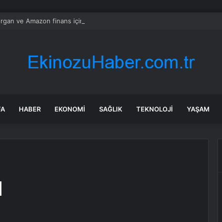
gan ve Amazon finans için kuantum araçları geliştirdi
FA
HABER
EKONOMI
SAĞLIK
TEKNOLOJI
YAŞAM
N