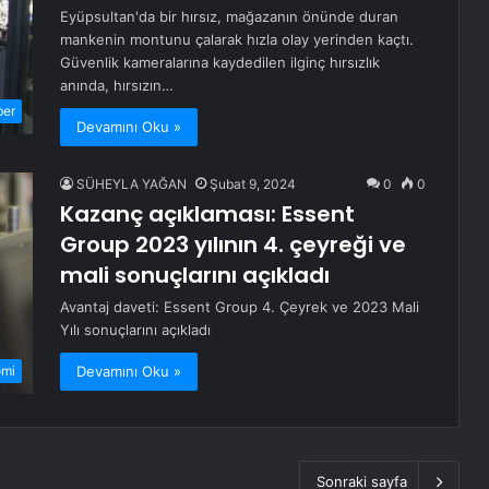
Eyüpsultan'da bir hırsız, mağazanın önünde duran
mankenin montunu çalarak hızla olay yerinden kaçtı.
Güvenlik kameralarına kaydedilen ilginç hırsızlık
anında, hırsızın…
ber
Devamını Oku »
SÜHEYLA YAĞAN
Şubat 9, 2024
0
0
Kazanç açıklaması: Essent
Group 2023 yılının 4. çeyreği ve
mali sonuçlarını açıkladı
Avantaj daveti: Essent Group 4. Çeyrek ve 2023 Mali
Yılı sonuçlarını açıkladı
Devamını Oku »
omi
Sonraki sayfa