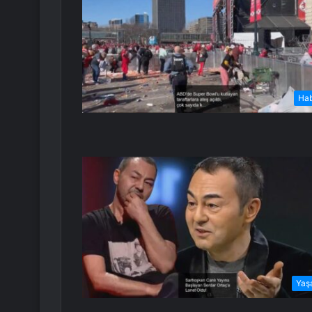
Ha
Yaş