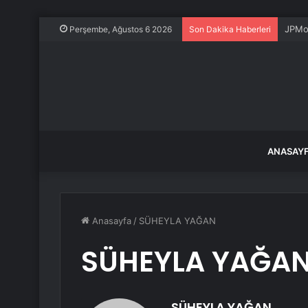
JPMor
Perşembe, Ağustos 6 2026
Son Dakika Haberleri
ANASAY
Anasayfa
/
SÜHEYLA YAĞAN
SÜHEYLA YAĞA
SÜHEYLA YAĞAN