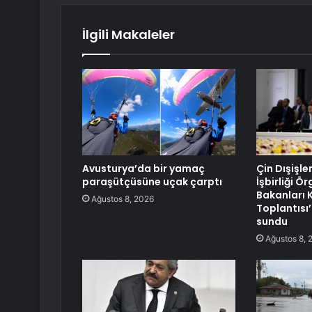
İlgili Makaleler
Avusturya’da bir yamaç
Çin Dışişle
paraşütçüsüne uçak çarptı
İşbirliği Ör
Bakanları 
Ağustos 8, 2026
Toplantısı
sundu
Ağustos 8, 