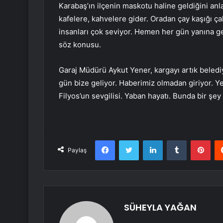
Karabaş’ın ilçenin maskotu haline geldiğini anla
kafelere, kahvelere gider. Oradan çay kaşığı ça
insanları çok seviyor. Hemen her gün yanına ge
söz konusu.
Garaj Müdürü Aykut Yener, kargayı artık belediy
gün bize geliyor. Haberimiz olmadan giriyor. Yeme
Filyos’un sevgilisi. Yaban hayatı. Bunda bir şey 
Facebook
Twitter
LinkedIn
Tumblr
Pint
Paylaş
SÜHEYLA YAĞAN