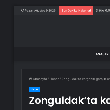
Şili’de 
Pazar, Ağustos 9 2026
Son Dakika Haberleri
ANASAY
Anasayfa
/
Haber
/
Zonguldak’ta karganın garajın ana
Haber
Zonguldak’ta k