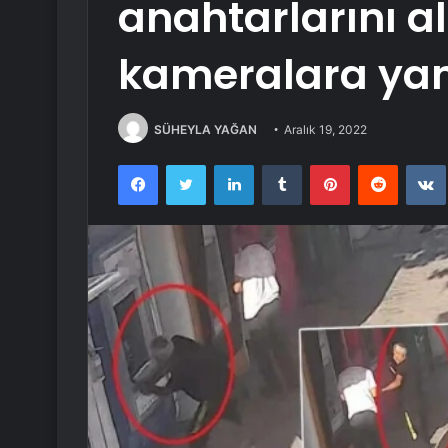
anahtarlarını al
kameralara yan
SÜHEYLA YAĞAN
Aralık 19, 2022
Facebook
Twitter
LinkedIn
Tumblr
Pinterest
Reddit