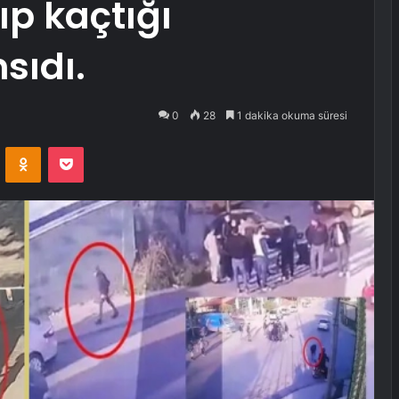
ıp kaçtığı
sıdı.
0
28
1 dakika okuma süresi
VKontakte
Odnoklassniki
Pocket