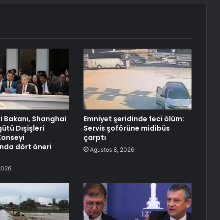
ri Bakanı, Shanghai
Emniyet şeridinde feci ölüm:
gütü Dışişleri
Servis şoförüne midibüs
Konseyi
çarptı
’nda dört öneri
Ağustos 8, 2026
2026