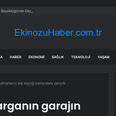
6,9 Büyüklüğünde Deprem
FA
HABER
EKONOMI
SAĞLIK
TEKNOLOJI
YAŞAM
htarlarını alıp kaçtığı kameralara yansıdı.
arganın garajın