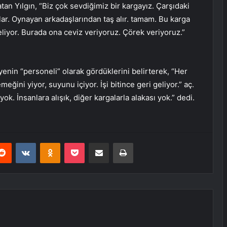
tan Yılgın, “Biz çok sevdiğimiz bir kargayız. Çarşıdaki
lar. Oynayan arkadaşlarından taş alır. tamam. Bu karga
liyor. Burada ona ceviz veriyoruz. Çörek veriyoruz.”
enin “personeli” olarak gördüklerini belirterek, “Her
ğini yiyor, suyunu içiyor. İşi bitince geri geliyor.” aç.
yok. İnsanlara alışık, diğer kargalarla alakası yok.” dedi.
erest
Reddit
VKontakte
Odnoklassniki
Pocket
E-Posta ile paylaş
Yazdır