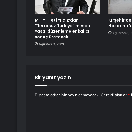
MHP’li Feti Yıldız’dan
Kırşehir’d
“Terörsüz Türkiye” mesajı:
Hasarına Y
Yasal düzenlemeler kalıcı
Ağustos 8, 
sonuç üretecek
Ağustos 8, 2026
Bir yanıt yazın
E-posta adresiniz yayınlanmayacak.
Gerekli alanlar
*
i
Y
o
r