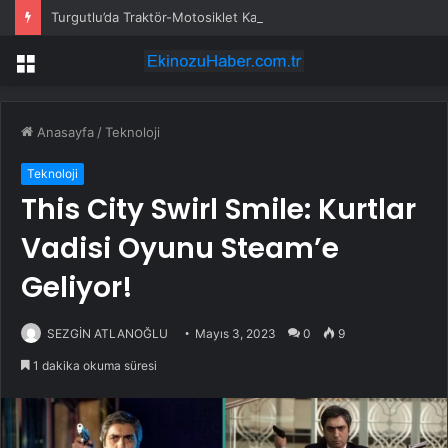
Turgutlu’da Traktör-Motosiklet Kazası
Menü
Anasayfa
/
Teknoloji
Teknoloji
This City Swirl Smile: Kurtlar
Vadisi Oyunu Steam’e
Geliyor!
SEZGİN ATLANOĞLU
Mayıs 3, 2023
0
9
1 dakika okuma süresi