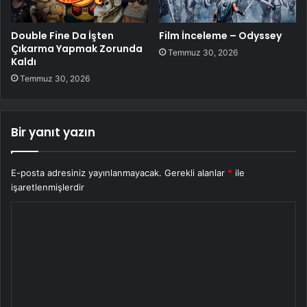
Double Fine Da İşten
Film İnceleme – Odyssey
Çıkarma Yapmak Zorunda
Temmuz 30, 2026
Kaldı
Temmuz 30, 2026
Bir yanıt yazın
E-posta adresiniz yayınlanmayacak.
Gerekli alanlar
*
ile
işaretlenmişlerdir
Y
o
r
u
m