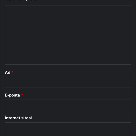
Y
o
r
u
m
*
Ad
*
E-posta
*
İnternet sitesi