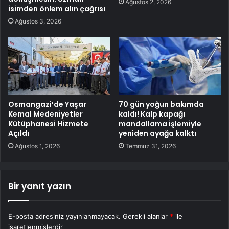
Ağustos 2, 2026
isimden önlem alın çağrısı
Ağustos 3, 2026
Osmangazi’de Yaşar
70 gün yoğun bakımda
Kemal Medeniyetler
kaldı! Kalp kapağı
Kütüphanesi Hizmete
mandallama işlemiyle
Açıldı
yeniden ayağa kalktı
Ağustos 1, 2026
Temmuz 31, 2026
Bir yanıt yazın
E-posta adresiniz yayınlanmayacak.
Gerekli alanlar
*
ile
işaretlenmişlerdir