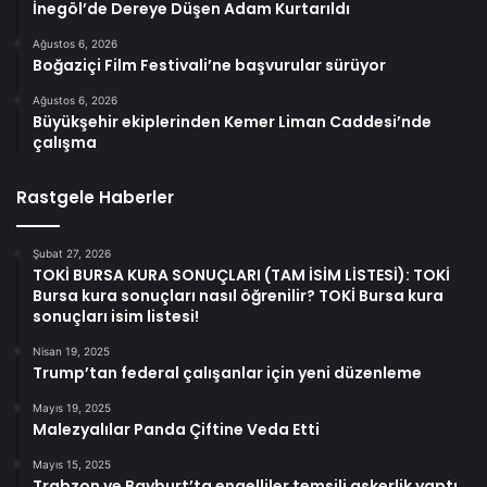
İnegöl’de Dereye Düşen Adam Kurtarıldı
Ağustos 6, 2026
Boğaziçi Film Festivali’ne başvurular sürüyor
Ağustos 6, 2026
Büyükşehir ekiplerinden Kemer Liman Caddesi’nde
çalışma
Rastgele Haberler
Şubat 27, 2026
TOKİ BURSA KURA SONUÇLARI (TAM İSİM LİSTESİ): TOKİ
Bursa kura sonuçları nasıl öğrenilir? TOKİ Bursa kura
sonuçları isim listesi!
Nisan 19, 2025
Trump’tan federal çalışanlar için yeni düzenleme
Mayıs 19, 2025
Malezyalılar Panda Çiftine Veda Etti
Mayıs 15, 2025
Trabzon ve Bayburt’ta engelliler temsili askerlik yaptı