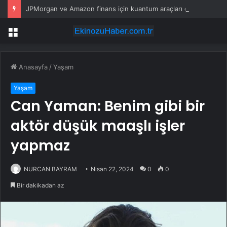
JPMorgan ve Amazon finans için kuantum araçları geliştirdi
Menü
Anasayfa
/
Yaşam
Yaşam
Can Yaman: Benim gibi bir
aktör düşük maaşlı işler
yapmaz
NURCAN BAYRAM
Nisan 22, 2024
0
0
Bir dakikadan az