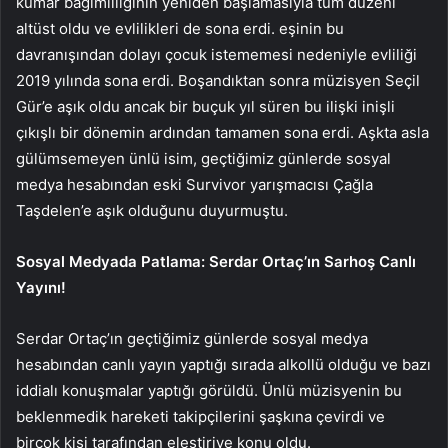
kumar bağımlılığının yeniden başlamasıyla tüm düzeni
altüst oldu ve evlilikleri de sona erdi. eşinin bu
davranışından dolayı çocuk istememesi nedeniyle evliliği
2019 yılında sona erdi. Boşandıktan sonra müzisyen Seçil
Gür’e aşık oldu ancak bir buçuk yıl süren bu ilişki inişli
çıkışlı bir dönemin ardından tamamen sona erdi. Aşkta asla
gülümsemeyen ünlü isim, geçtiğimiz günlerde sosyal
medya hesabından eski Survivor yarışmacısı Çağla
Taşdelen’e aşık olduğunu duyurmuştu.
Sosyal Medyada Patlama: Serdar Ortaç’ın Sarhoş Canlı
Yayını!
Serdar Ortaç’ın geçtiğimiz günlerde sosyal medya
hesabından canlı yayın yaptığı sırada alkollü olduğu ve bazı
iddialı konuşmalar yaptığı görüldü. Ünlü müzisyenin bu
beklenmedik hareketi takipçilerini şaşkına çevirdi ve
birçok kişi tarafından eleştiriye konu oldu.