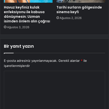
Havuz keyfiniz kulak
Tarihi surların gölgesinde
enfeksiyonu ile kabusa
sinema keyfi
dönüşmesin: Uzman
Ağustos 2, 2026
isimden önlem alın çağrısı
Ağustos 3, 2026
Bir yanıt yazın
E-posta adresiniz yayınlanmayacak.
Gerekli alanlar
*
ile
işaretlenmişlerdir
Y
o
r
u
m