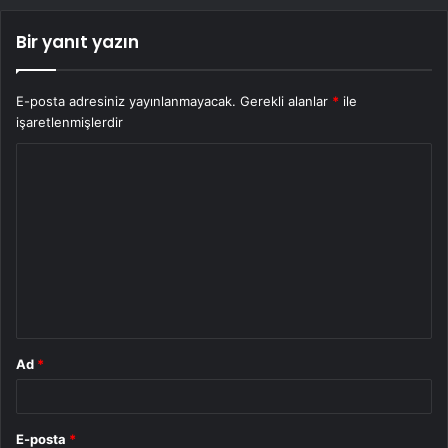
Bir yanıt yazın
E-posta adresiniz yayınlanmayacak.
Gerekli alanlar
*
ile
işaretlenmişlerdir
Y
o
r
u
m
*
Ad
*
E-posta
*