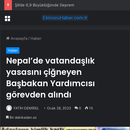
Şili’de 6,9 Büyüklüğünde Deprem
Menü
Anasayfa
/
Haber
Haber
Nepal’de vatandaşlık
yasasını çiğneyen
Başbakan Yardımcısı
görevden alındı
FATİH DEMİREL
Ocak 28, 2023
0
15
Bir dakikadan az