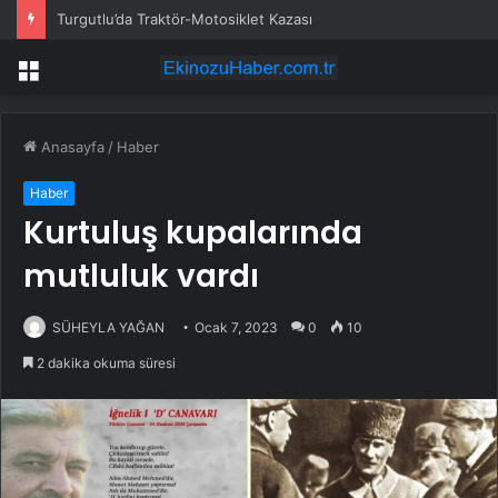
Turgutlu’da Traktör-Motosiklet Kazası
Menü
Anasayfa
/
Haber
Haber
Kurtuluş kupalarında
mutluluk vardı
SÜHEYLA YAĞAN
Ocak 7, 2023
0
10
2 dakika okuma süresi