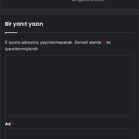
Bir yanıt yazın
E-posta adresiniz yayınlanmayacak.
Gerekli alanlar
*
ile
işaretlenmişlerdir
Y
o
r
u
m
*
Ad
*