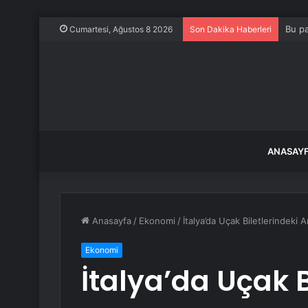
Bu pa
Cumartesi, Ağustos 8 2026
Son Dakika Haberleri
ANASAY
Anasayfa
/
Ekonomi
/
İtalya’da Uçak Biletlerindeki A
Ekonomi
İtalya’da Uçak B