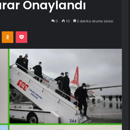
arar Onaylandı
0
10
2 dakika okuma süresi
VKontakte
Odnoklassniki
Pocket