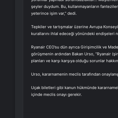
şeyler duydum. Bu, kullanmayanların fanteziler
yeterince işim var,” dedi.
Tepkiler ve tartışmalar üzerine Avrupa Konsey
kurallarını ihlal edeceği yönündeki endişeleri n
Ryanair CEO’su dün ayrıca Girişimcilik ve Made i
görüşmenin ardından Bakan Urso, “Ryanair (şir
planları ve karşı karşıya olduğu sorunlar hakkı
Urso, kararnamenin meclis tarafından onaylanıp
Uçak biletleri gibi kanun hükmünde kararnamele
içinde meclis onayı gerekir.
Facebook
Twitter
LinkedIn
Tumblr
Pint