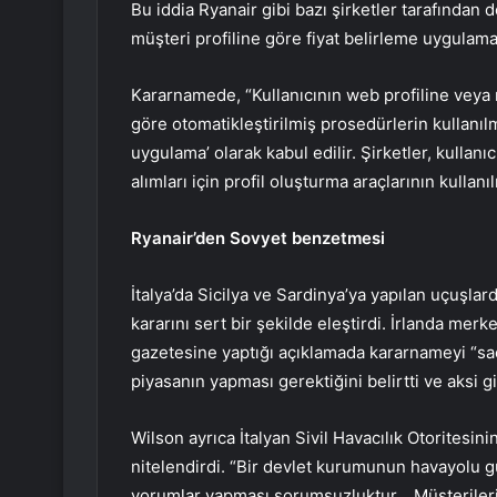
Bu iddia Ryanair gibi bazı şirketler tarafından
müşteri profiline göre fiyat belirleme uygulama
Kararnamede, “Kullanıcının web profiline veya 
göre otomatikleştirilmiş prosedürlerin kullanıl
uygulama’ olarak kabul edilir. Şirketler, kullanı
alımları için profil oluşturma araçlarının kullan
Ryanair’den Sovyet benzetmesi
İtalya’da Sicilya ve Sardinya’ya yapılan uçuşla
kararını sert bir şekilde eleştirdi. İrlanda mer
gazetesine yaptığı açıklamada kararnameyi “saçm
piyasanın yapması gerektiğini belirtti ve aksi g
Wilson ayrıca İtalyan Sivil Havacılık Otoritesin
nitelendirdi. “Bir devlet kurumunun havayolu 
yorumlar yapması sorumsuzluktur… Müşterileri