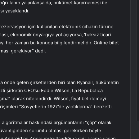
 doğrulanıp yalanlansa da, hükümet kararnamesi ile
sı yasaklandı.
rezervasyon için kullanılan elektronik cihazın türüne
ması, ekonomik önyargıya yol açıyorsa, ‘haksız ticari
cıyı her zaman bu konuda bilgilendirmelidir. Online bilet
ılması gerekiyor” dedi.
rda önde gelen şirketlerden biri olan Ryanair, hükümetin
kezli şirketin CEO’su Eddie Wilson, La Repubblica
a” olarak nitelendirdi. Wilson, fiyat belirlemeyi
irişimleri “Sovyetlerin 1927’de yaptıklarına” benzetti.
in algoritmalar hakkındaki argümanlarını “çöp” olarak
güvenliğinden sorumlu olması gerekirken böyle
n Android mi Apple mı kullandığına dair saçma sapan