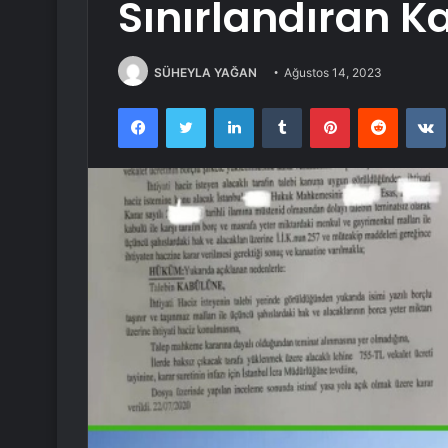
Sınırlandıran K
SÜHEYLA YAĞAN
Ağustos 14, 2023
Facebook
Twitter
LinkedIn
Tumblr
Pinterest
Reddit