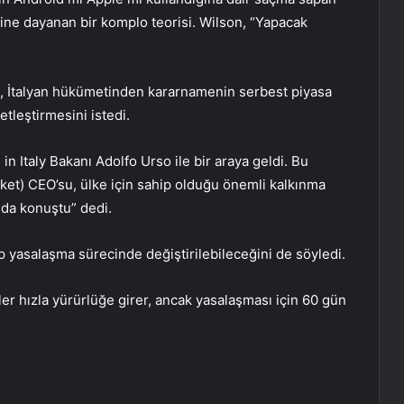
ine dayanan bir komplo teorisi. Wilson, “Yapacak
i, İtalyan hükümetinden kararnamenin serbest piyasa
etleştirmesini istedi.
n Italy Bakanı Adolfo Urso ile bir araya geldi. Bu
ket) CEO’su, ülke için sahip olduğu önemli kalkınma
nda konuştu” dedi.
 yasalaşma sürecinde değiştirilebileceğini de söyledi.
r hızla yürürlüğe girer, ancak yasalaşması için 60 gün
erest
Reddit
VKontakte
Odnoklassniki
Pocket
E-Posta ile paylaş
Yazdır