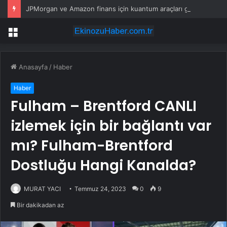
JPMorgan ve Amazon finans için kuantum araçları geliştirdi
Menü
Anasayfa
/
Haber
Haber
Fulham – Brentford CANLI
izlemek için bir bağlantı var
mı? Fulham-Brentford
Dostluğu Hangi Kanalda?
MURAT YACI
Temmuz 24, 2023
0
9
Bir dakikadan az