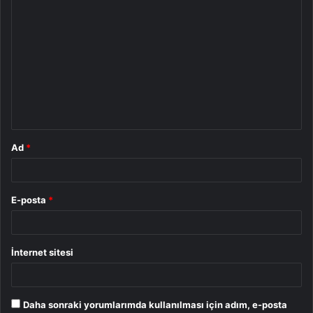
Y
o
r
u
m
*
Ad
*
E-posta
*
İnternet sitesi
Daha sonraki yorumlarımda kullanılması için adım, e-posta