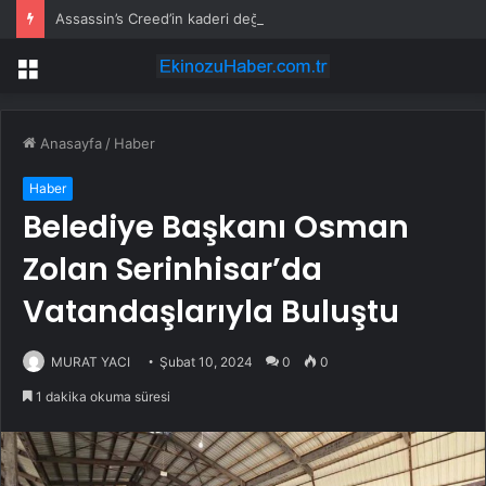
Assassin’s Creed’in kaderi değişebilir: Ubisoft eski yönetmenini yeniden göreve getirdi
Menü
Anasayfa
/
Haber
Haber
Belediye Başkanı Osman
Zolan Serinhisar’da
Vatandaşlarıyla Buluştu
MURAT YACI
Şubat 10, 2024
0
0
1 dakika okuma süresi