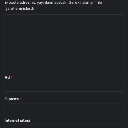
E-posta adresiniz yayınlanmayacak.
Gerekli alanlar
*
ile
işaretlenmişlerdir
Y
o
r
u
m
*
Ad
*
E-posta
*
İnternet sitesi