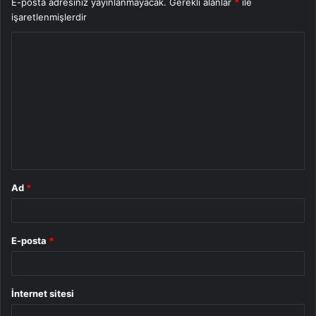
E-posta adresiniz yayınlanmayacak.
Gerekli alanlar
*
ile
işaretlenmişlerdir
Y
o
r
u
m
*
Ad
*
E-posta
*
İnternet sitesi