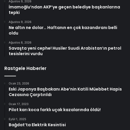
Ağustos 9, 2026
İmamoğlu’ndan AKP’ye geçen belediye başkanlarına
tepki
Ağustos 9, 2026
Ne altın ne dolar… Haftanın en çok kazandıranı belli
oldu
Ağustos 8, 2026
Savaşta yeni cephe! Husiler Suudi Arabistan’ın petrol
tesislerini vurdu
Rastgele Haberler
Ocak 23, 2026
Eski Japonya Başbakanı Abe’nin Katili Müebbet Hapis
Cezasına Çarptırıldı
Ocak 17, 2023
Pilot karı koca farklı uçak kazalarında öldü!
Eylül 1, 2025
Bağdat’ta Elektrik Kesintisi