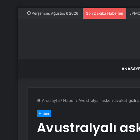
JPMor
Perşembe, Ağustos 6 2026
Son Dakika Haberleri
ANASAY
Anasayfa
/
Haber
/
Avustralyalı askeri avukat gizli 
Haber
Avustralyalı ask