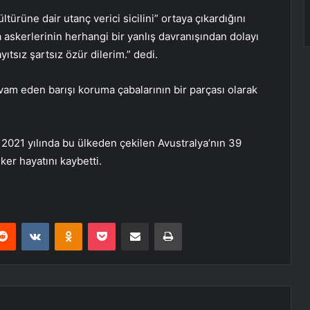
türüne dair utanç verici sicilini” ortaya çıkardığını
 askerlerinin herhangi bir yanlış davranışından dolayı
ıtsız şartsız özür dilerim.” dedi.
vam eden barışı koruma çabalarının bir parçası olarak
.
e 2021 yılında bu ülkeden çekilen Avustralya’nın 39
ker hayatını kaybetti.
erest
Reddit
VKontakte
Odnoklassniki
Pocket
E-Posta ile paylaş
Yazdır