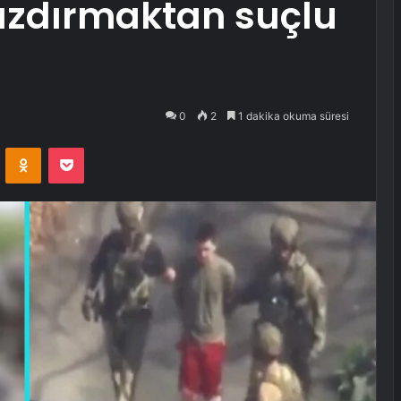
 sızdırmaktan suçlu
0
2
1 dakika okuma süresi
VKontakte
Odnoklassniki
Pocket