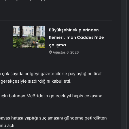
Büyükşehir ekiplerinden
Kemer Liman Caddesi’nde
çalışma
Ağustos 6, 2026
 çok sayıda belgeyi gazetecilerle paylaştığını itiraf
gerekçesiyle sızdırdığını kabul etti.
suçlu bulunan McBride’ın gelecek yıl hapis cezasına
 savaş hatası yaptığı suçlamasını gündeme getirdikten
nü açtı.