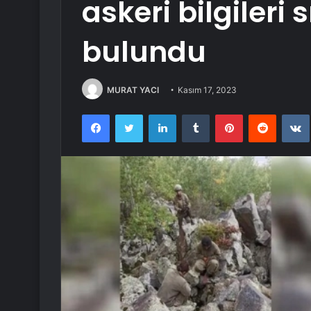
askeri bilgileri
bulundu
MURAT YACI
Kasım 17, 2023
Facebook
Twitter
LinkedIn
Tumblr
Pinterest
Reddit