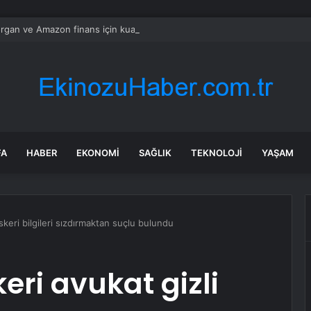
gan ve Amazon finans için kuantum araçları geliştirdi
FA
HABER
EKONOMI
SAĞLIK
TEKNOLOJI
YAŞAM
askeri bilgileri sızdırmaktan suçlu bulundu
eri avukat gizli