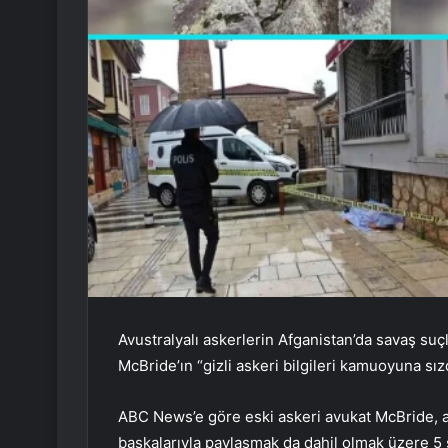
Avustralyalı askerlerin Afganistan’da savaş suç
McBride’ın “gizli askeri bilgileri kamuoyuna sı
ABC News’e göre eski askeri avukat McBride, as
başkalarıyla paylaşmak da dahil olmak üzere 5 s