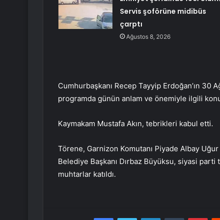
Servis şoförüne midibüs
çarptı
Ağustos 8, 2026
Cumhurbaşkanı Recep Tayyip Erdoğan’ın 30 Ağu
programda günün anlam ve önemiyle ilgili konu
Kaymakam Mustafa Akın, tebrikleri kabul etti.
Törene, Garnizon Komutanı Piyade Albay Uğur 
Belediye Başkanı Dırbaz Büyüksu, siyasi parti tem
muhtarlar katıldı.
Facebook
Twitter
LinkedIn
Tumblr
Pint