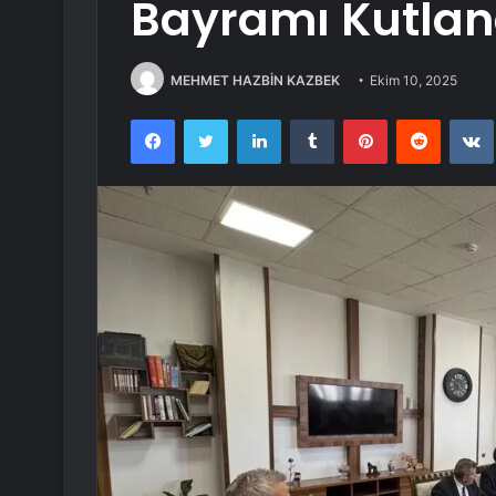
Bayramı Kutlan
MEHMET HAZBİN KAZBEK
Ekim 10, 2025
Facebook
Twitter
LinkedIn
Tumblr
Pinterest
Reddit