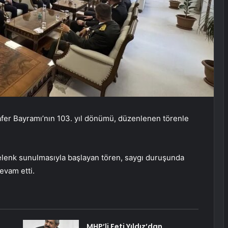
fer Bayramı’nın 103. yıl dönümü, düzenlenen törenle
elenk sunulmasıyla başlayan tören, saygı duruşunda
evam etti.
:
MHP’li Feti Yıldız’dan