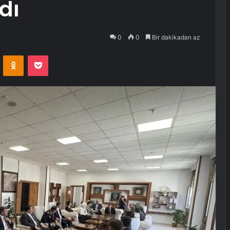
dı
0
0
Bir dakikadan az
VKontakte
Odnoklassniki
Pocket