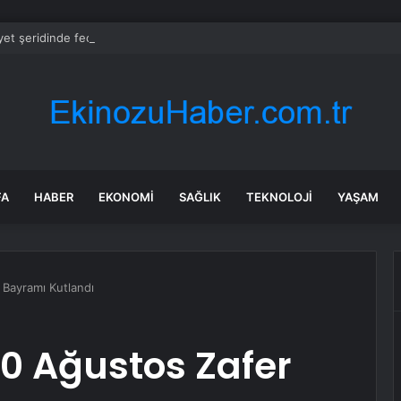
et şeridinde feci ölüm: Servis şoförüne midibüs çarptı
FA
HABER
EKONOMI
SAĞLIK
TEKNOLOJI
YAŞAM
Bayramı Kutlandı
0 Ağustos Zafer