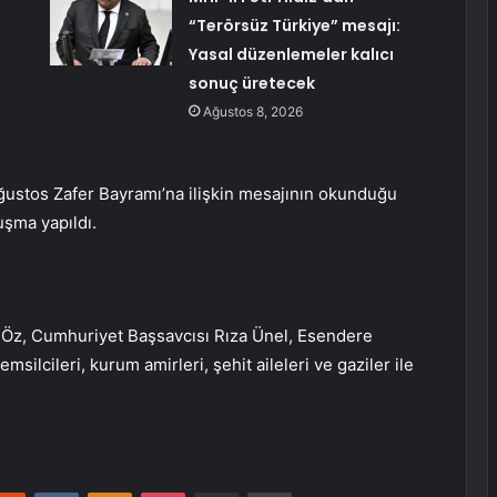
“Terörsüz Türkiye” mesajı:
Yasal düzenlemeler kalıcı
sonuç üretecek
Ağustos 8, 2026
stos Zafer Bayramı’na ilişkin mesajının okunduğu
şma yapıldı.
Öz, Cumhuriyet Başsavcısı Rıza Ünel, Esendere
silcileri, kurum amirleri, şehit aileleri ve gaziler ile
erest
Reddit
VKontakte
Odnoklassniki
Pocket
E-Posta ile paylaş
Yazdır