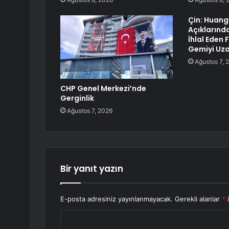
Çin: Huan
Açıklarında
İhlal Eden Fi
Gemiyi Uza
Ağustos 7, 
CHP Genel Merkezi’nde
Gerginlik
Ağustos 7, 2026
Bir yanıt yazın
E-posta adresiniz yayınlanmayacak.
Gerekli alanlar
*
i
Y