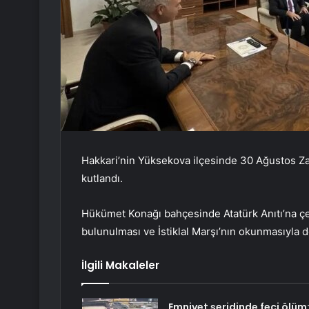
Hakkari’nin Yüksekova ilçesinde 30 Ağustos Za
kutlandı.
Hükümet Konağı bahçesinde Atatürk Anıtı’na ç
bulunulması ve İstiklal Marşı’nın okunmasıyla d
İlgili Makaleler
Emniyet şeridinde feci ölüm