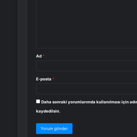
o
r
u
m
*
Ad
*
E-posta
*
Daha sonraki yorumlarımda kullanılması için adı
kaydedilsin.