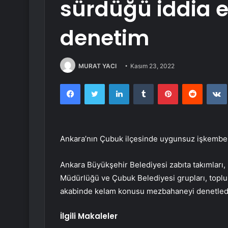
sürdüğü iddia e
denetim
MURAT YACI
Kasım 23, 2022
Facebook
Twitter
LinkedIn
Tumblr
Pinterest
Reddit
Ankara’nın Çubuk ilçesinde uygunsuz işkembele
Ankara Büyükşehir Belediyesi zabıta takımları,
Müdürlüğü ve Çubuk Belediyesi grupları, topl
akabinde kelam konusu mezbahaneyi denetled
İlgili Makaleler