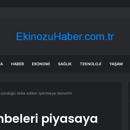
ın Geleceği ve Yatırım Potansiyeli Masaya Yatırıldı
FA
HABER
EKONOMI
SAĞLIK
TEKNOLOJI
YAŞAM
sürdüğü iddia edilen işletmeye denetim
beleri piyasaya