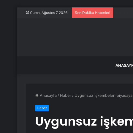
Haymana’n
Cuma, Ağustos 7 2026
Son Dakika Haberleri
ANASAY
Anasayfa
/
Haber
/
Uygunsuz işkembeleri piyasaya 
Haber
Uygunsuz işkem