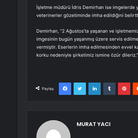
İşletme müdürü İdris Demirhan ise imgelerde 
veterinerler gözetiminde imha edildiğini belirtt
Demirhan, “2 Ağustos’ta yaşanan ve işletmemiz
imgesinin bugün yaşanmış üzere servis edilmes
vermiştir. Eserlerin imha edilmesinden evvel k
korku nedeniyle şirketimiz ismine özür dileriz.” 
Facebook
Twitter
LinkedIn
Tumblr
Pint
Paylaş
MURAT YACI