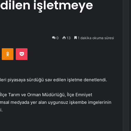
dilen işletmeye
0
13
1 dakika okuma süresi
VKontakte
Odnoklassniki
Pocket
ri piyasaya sürdüğü sav edilen işletme denetlendi.
 İlçe Tarım ve Orman Müdürlüğü, İlçe Emniyet
umsal medyada yer alan uygunsuz işkembe imgelerinin
i.