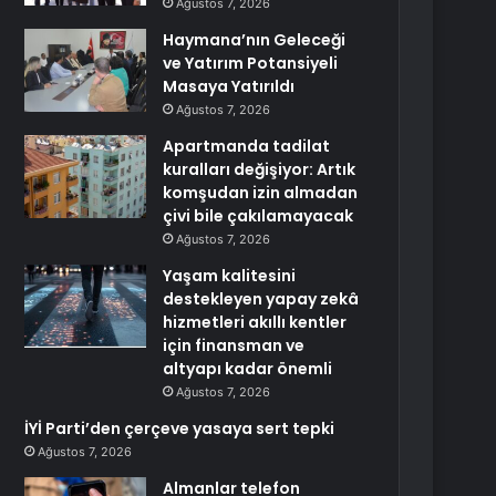
Ağustos 7, 2026
Haymana’nın Geleceği
ve Yatırım Potansiyeli
Masaya Yatırıldı
Ağustos 7, 2026
Apartmanda tadilat
kuralları değişiyor: Artık
komşudan izin almadan
çivi bile çakılamayacak
Ağustos 7, 2026
Yaşam kalitesini
destekleyen yapay zekâ
hizmetleri akıllı kentler
için finansman ve
altyapı kadar önemli
Ağustos 7, 2026
İYİ Parti’den çerçeve yasaya sert tepki
Ağustos 7, 2026
Almanlar telefon