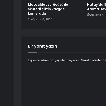
Motosiklet sürücüsü ile
Hatay’da Se
skuterli çiftin kavgası
Arama Dev
kamerada
Ağustos 6, 
Ağustos 6, 2026
Bir yanıt yazın
E-posta adresiniz yayınlanmayacak.
Gerekli alanlar
*
i
Y
o
r
u
m
*