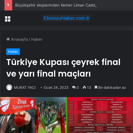
Büyükşehir ekiplerinden Kemer Liman Caddesi’nde çalışma
Menü
Anasayfa
/
Haber
Haber
Türkiye Kupası çeyrek final
ve yarı final maçları
MURAT YACI
Ocak 24, 2023
0
13
Bir dakikadan az