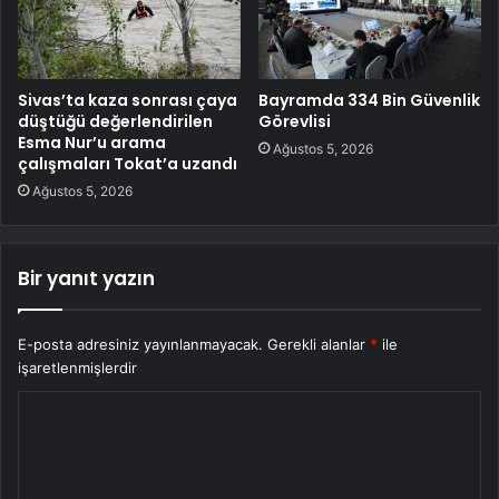
Sivas’ta kaza sonrası çaya
Bayramda 334 Bin Güvenlik
düştüğü değerlendirilen
Görevlisi
Esma Nur’u arama
Ağustos 5, 2026
çalışmaları Tokat’a uzandı
Ağustos 5, 2026
Bir yanıt yazın
E-posta adresiniz yayınlanmayacak.
Gerekli alanlar
*
ile
işaretlenmişlerdir
Y
o
r