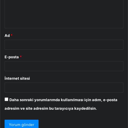
u
m
*
Ad
*
E-posta
*
İnternet sitesi
Daha sonraki yorumlarımda kullanılması için adım, e-posta
adresim ve site adresim bu tarayıcıya kaydedilsin.