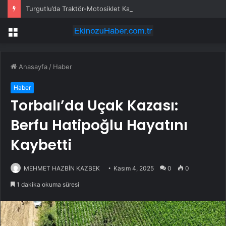
Turgutlu’da Traktör-Motosiklet Kazası
Menü
Anasayfa
/
Haber
Haber
Torbalı’da Uçak Kazası:
Berfu Hatipoğlu Hayatını
Kaybetti
MEHMET HAZBİN KAZBEK
Kasım 4, 2025
0
0
1 dakika okuma süresi