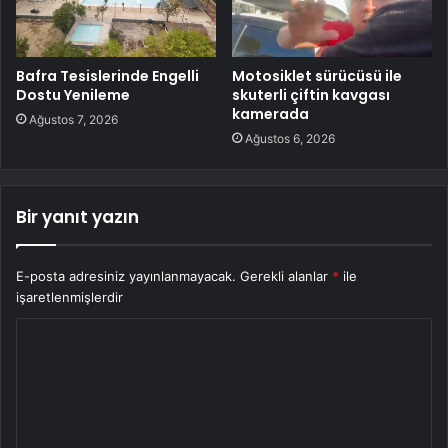
Bafra Tesislerinde Engelli
Motosiklet sürücüsü ile
Dostu Yenileme
skuterli çiftin kavgası
kamerada
Ağustos 7, 2026
Ağustos 6, 2026
Bir yanıt yazın
E-posta adresiniz yayınlanmayacak.
Gerekli alanlar
*
ile
işaretlenmişlerdir
Y
o
r
u