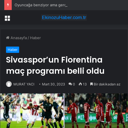
Oyuncağa benziyor ama gerçek: Dünyanın en küçük atı seçildi
Menü
Anasayfa
/
Haber
Haber
Sivasspor’un Fiorentina
maç programı belli oldu
MURAT YACI
Mart 30, 2023
0
13
Bir dakikadan az