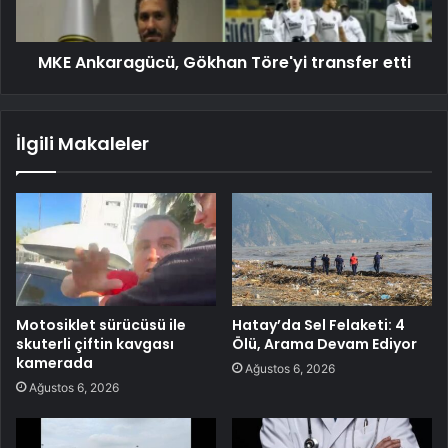
MKE Ankaragücü, Gökhan Töre'yi transfer etti
İlgili Makaleler
Motosiklet sürücüsü ile
Hatay’da Sel Felaketi: 4
skuterli çiftin kavgası
Ölü, Arama Devam Ediyor
kamerada
Ağustos 6, 2026
Ağustos 6, 2026