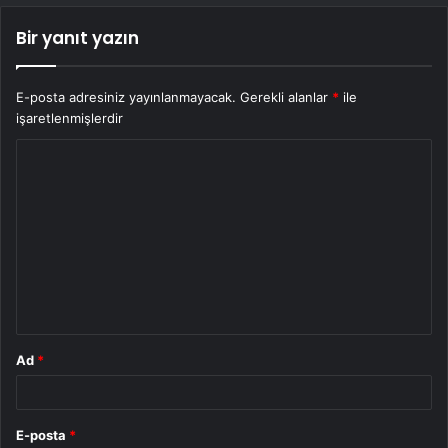
Bir yanıt yazın
E-posta adresiniz yayınlanmayacak.
Gerekli alanlar
*
ile
işaretlenmişlerdir
Y
o
r
u
m
*
Ad
*
E-posta
*