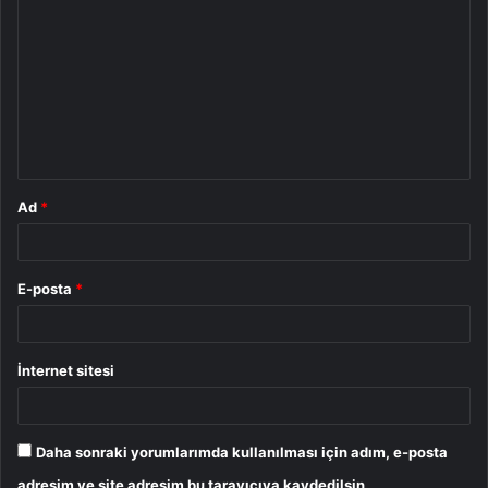
o
r
u
m
*
Ad
*
E-posta
*
İnternet sitesi
Daha sonraki yorumlarımda kullanılması için adım, e-posta
adresim ve site adresim bu tarayıcıya kaydedilsin.