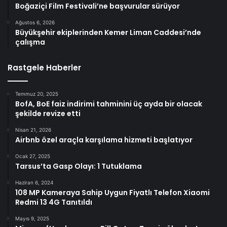
Boğaziçi Film Festivali’ne başvurular sürüyor
Ağustos 6, 2026
Büyükşehir ekiplerinden Kemer Liman Caddesi’nde
çalışma
Rastgele Haberler
Temmuz 20, 2025
BofA, BoE faiz indirimi tahminini üç ayda bir olacak
şekilde revize etti
Nisan 21, 2026
Airbnb özel araçla karşılama hizmeti başlatıyor
Ocak 27, 2025
Tarsus’ta Gasp Olayı: 1 Tutuklama
Haziran 6, 2024
108 MP Kameraya Sahip Uygun Fiyatlı Telefon Xiaomi
Redmi 13 4G Tanıtıldı
Mayıs 9, 2025