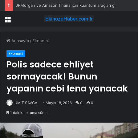
JPMorgan ve Amazon finans için kuantum araçları geliştirdi
Menü
Anasayfa
/
Ekonomi
Ekonomi
Polis sadece ehliyet
sormayacak! Bunun
yapanın cebi fena yanacak
ÜMİT SAVĞA
Mayıs 18, 2026
0
0
1 dakika okuma süresi