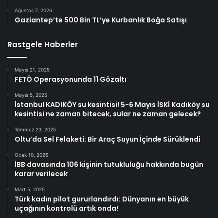
Ağustos 7, 2026
Gaziantep’te 500 Bin TL’ye Kurbanlık Boğa Satışı
Rastgele Haberler
Mayıs 21, 2025
FETÖ Operasyonunda 11 Gözaltı
Mayıs 5, 2025
İstanbul KADIKÖY su kesintisi! 5-6 Mayıs İSKİ Kadıköy su
kesintisi ne zaman bitecek, sular ne zaman gelecek?
Temmuz 23, 2025
Oltu’da Sel Felaketi: Bir Araç Suyun İçinde Sürüklendi
Ocak 10, 2026
İBB davasında 106 kişinin tutukluluğu hakkında bugün
karar verilecek
Mart 5, 2025
Türk kadın pilot gururlandırdı: Dünyanın en büyük
uçağının kontrolü artık onda!