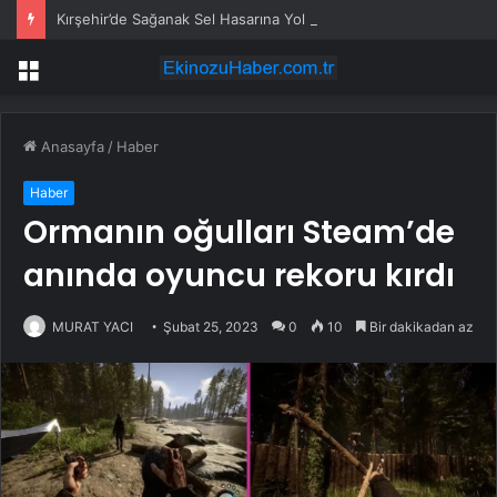
Kırşehir’de Sağanak Sel Hasarına Yol Açtı
Menü
Anasayfa
/
Haber
Haber
Ormanın oğulları Steam’de
anında oyuncu rekoru kırdı
MURAT YACI
Şubat 25, 2023
0
10
Bir dakikadan az