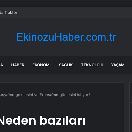
da Traktör-Motosiklet Kazası
FA
HABER
EKONOMI
SAĞLIK
TEKNOLOJI
YAŞAM
usya’nın gelmesini ve Fransa’nın gitmesini istiyor?
 Neden bazıları