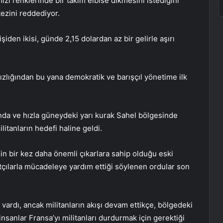
ızı renklerinde bir takım elbise dikmesini istediğini
tezini reddediyor.
şiden ikisi, günde 2,15 dolardan az bir gelirle aşırı
ızlığından bu yana demokratik ve barışçıl yönetime ilk
nda ve hızla güneydeki yarı kurak Sahel bölgesinde
litanların hedefi haline geldi.
s’in bir kez daha önemli çıkarlara sahip olduğu eski
atçılarla mücadeleye yardım ettiği söylenen ordular son
ri vardı, ancak militanların akışı devam ettikçe, bölgedeki
 insanlar Fransa’yı militanları durdurmak için gerektiği