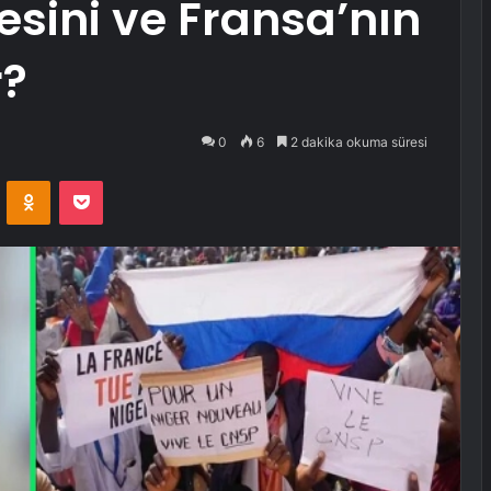
sini ve Fransa’nın
r?
0
6
2 dakika okuma süresi
VKontakte
Odnoklassniki
Pocket