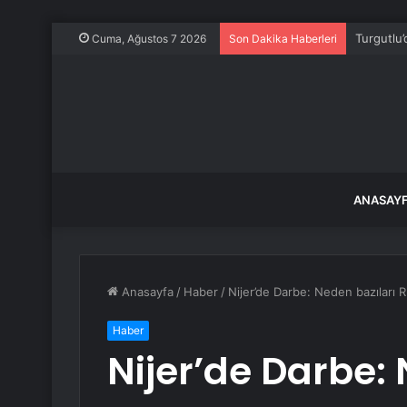
Turgutlu’
Cuma, Ağustos 7 2026
Son Dakika Haberleri
ANASAY
Anasayfa
/
Haber
/
Nijer’de Darbe: Neden bazıları R
Haber
Nijer’de Darbe: