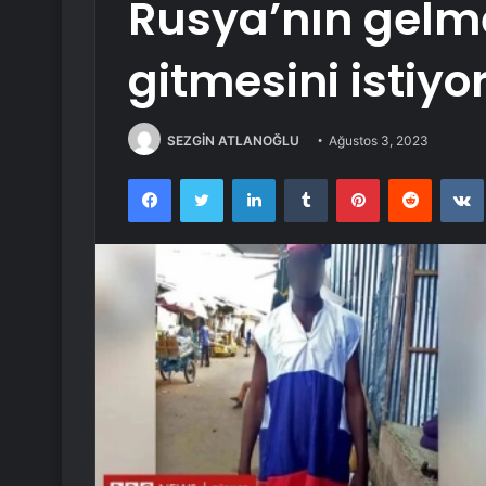
Rusya’nın gelme
gitmesini istiyo
SEZGİN ATLANOĞLU
Ağustos 3, 2023
Facebook
Twitter
LinkedIn
Tumblr
Pinterest
Reddit