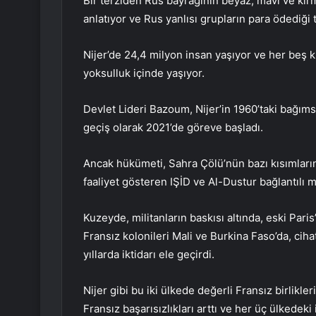
Bir terziden Rus bayrağının beyaz, mavi ve kırm
anlatıyor ve Rus yanlısı grupların para ödediği 
Nijer’de 24,4 milyon insan yaşıyor ve her beş ki
yoksulluk içinde yaşıyor.
Devlet Lideri Bazoum, Nijer’in 1960’taki bağıms
geçiş olarak 2021’de göreve başladı.
Ancak hükümeti, Sahra Çölü’nün bazı kısımları
faaliyet gösteren IŞİD ve Al-Dustur bağlantılı mi
Kuzeyde, militanların baskısı altında, eski Pari
Fransız kolonileri Mali ve Burkina Faso’da, cih
yıllarda iktidarı ele geçirdi.
Nijer gibi bu iki ülkede değerli Fransız birlikle
Fransız başarısızlıkları arttı ve her üç ülkedeki