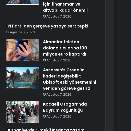
için finansman ve
altyapı kadar önemli
Ağustos 7, 2026
İYİ Parti’den çerçeve yasaya sert tepki
Ağustos 7, 2026
Almanlar telefon
dolandırıcılarına 100
milyon euro kaptırdı
Ağustos 7, 2026
Assassin’s Creed’in
kaderi değişebilir:
Ubisoft eski yönetmenini
yeniden göreve getirdi
Ağustos 7, 2026
Kocaeli Otogarı’nda
Bayram Yoğunluğu
Ağustos 7, 2026
Burhaniye’de “Emekli İnsanca Yaşam