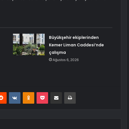
Büyükşehir ekiplerinden
Kemer Liman Caddesi’nde
çalışma
Ağustos 6, 2026
erest
Reddit
VKontakte
Odnoklassniki
Pocket
E-Posta ile paylaş
Yazdır