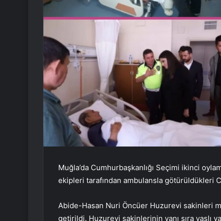
Muğla’da Cumhurbaşkanlığı Seçimi ikinci oylamas
ekipleri tarafından ambulansla götürüldükleri 
Abide-Hasan Nuri Öncüer Huzurevi sakinleri mi
getirildi. Huzurevi sakinlerinin yanı sıra yaşlı 