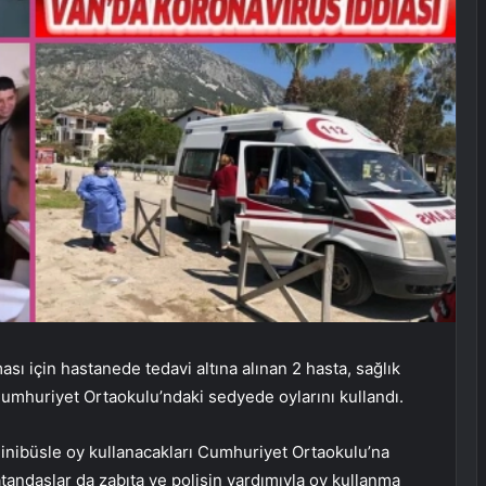
ı için hastanede tedavi altına alınan 2 hasta, sağlık
Cumhuriyet Ortaokulu’ndaki sedyede oylarını kullandı.
nibüsle oy kullanacakları Cumhuriyet Ortaokulu’na
vatandaşlar da zabıta ve polisin yardımıyla oy kullanma