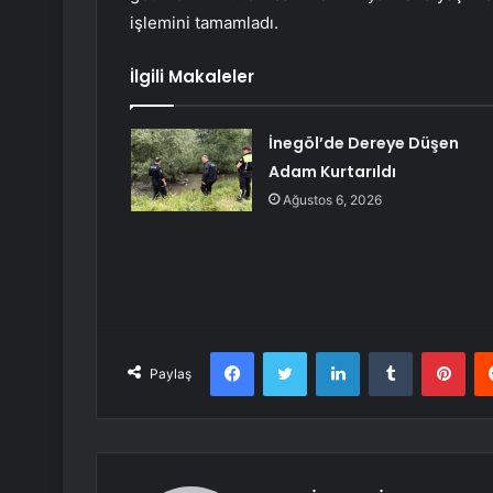
işlemini tamamladı.
İlgili Makaleler
İnegöl’de Dereye Düşen
Adam Kurtarıldı
Ağustos 6, 2026
Facebook
Twitter
LinkedIn
Tumblr
Pint
Paylaş