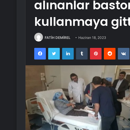
alınanlar basto
kullanmaya gitt
FATİH DEMİREL
Haziran 18, 2023
Facebook
Twitter
LinkedIn
Tumblr
Pinterest
Reddit