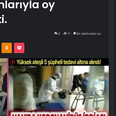
nlarıyla oy
i.
0
11
Bir dakikadan az
VKontakte
Odnoklassniki
Pocket