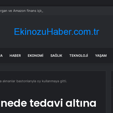
gan ve Amazon finans için kuantum araçları geliştirdi
FA
HABER
EKONOMI
SAĞLIK
TEKNOLOJI
YAŞAM
 alınanlar bastonlarıyla oy kullanmaya gitti.
nede tedavi altına