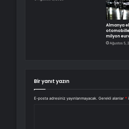
Almanya el
otomobille
milyon euro
Ağustos 5, 
Bir yanıt yazın
E-posta adresiniz yayınlanmayacak.
Gerekli alanlar
*
i
Y
o
r