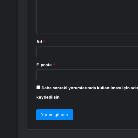
u
m
*
Ad
*
E-posta
*
Daha sonraki yorumlarımda kullanılması için adı
kaydedilsin.