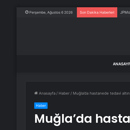
JPMor
Perşembe, Ağustos 6 2026
Son Dakika Haberleri
ANASAY
Anasayfa
/
Haber
/
Muğla’da hastanede tedavi altına
Haber
Muğla’da hasta