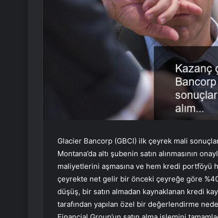
Glacier Bancorp (GBCI) ilk çeyrek mali sonuçlar
Montana’da altı şubenin satın alınmasının onay
maliyetlerini aşmasına ve hem kredi portföyü 
çeyrekte net gelir bir önceki çeyreğe göre %40
düşüş, bir satın almadan kaynaklanan kredi ka
tarafından yapılan özel bir değerlendirme nede
Financial Group’un satın alma işlemini tamamlad