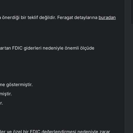
önerdiği bir teklif değildir. Feragat detaylarına
buradan
ve artan FDIC giderleri nedeniyle önemli ölçüde
üme göstermiştir.
iştir.
r.
iderler ve özel bir FDIC değerlendirmesi nedeniyle zarar