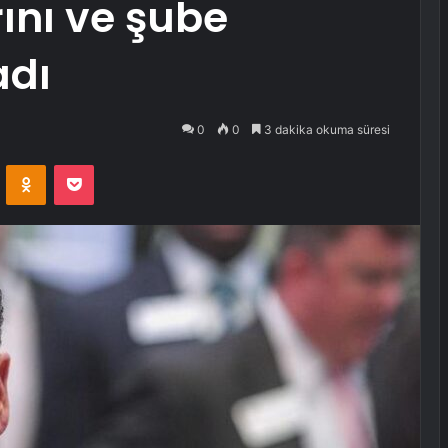
ını ve şube
adı
0
0
3 dakika okuma süresi
VKontakte
Odnoklassniki
Pocket