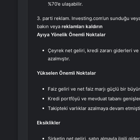
%70’e ulaşabilir.
3. parti reklam. Investing.com’un sunduğu veya 
bakın veya
reklamları kaldırın
Ayıya Yönelik Önemli Noktalar
Çeyrek net geliri, kredi zararı giderleri 
azalmıştır.
Yükselen Önemli Noktalar
Faiz geliri ve net faiz marjı güçlü bir büy
Kredi portföyü ve mevduat tabanı genişlem
Takipteki varlıklar azalmaya devam etmişti
Eksiklikler
Şirketin net geliri, satın almayla ilgili g