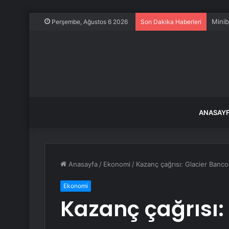
Minib
Perşembe, Ağustos 6 2026
Son Dakika Haberleri
ANASAY
Anasayfa
/
Ekonomi
/
Kazanç çağrısı: Glacier Bancor
Ekonomi
Kazanç çağrısı: 