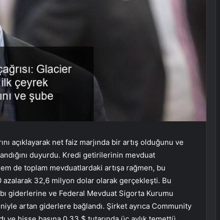
ını açıklayarak net faiz marjında bir artış olduğunu ve
landığını duyurdu. Kredi getirilerinin mevduat
hem de toplam mevduatlardaki artışa rağmen, bu
 azalarak 32,6 milyon dolar olarak gerçekleşti. Bu
ybı giderlerine ve Federal Mevduat Sigorta Kurumu
niyle artan giderlere bağlandı. Şirket ayrıca Community
ı ve hisse başına 0,33 $ tutarında üç aylık temettü