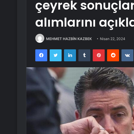
çeyrek sonuçlar
alımlarını açıkl
MEHMET HAZBİN KAZBEK
Nisan 22, 2024
Facebook
Twitter
LinkedIn
Tumblr
Pinterest
Reddit