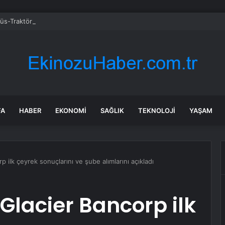
üs-Traktör Çarpışmasında 1 Ölü, 3 Yaralı
FA
HABER
EKONOMI
SAĞLIK
TEKNOLOJI
YAŞAM
p ilk çeyrek sonuçlarını ve şube alımlarını açıkladı
Glacier Bancorp ilk