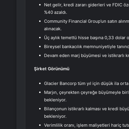
Net gelir, kredi zararı giderleri ve FDIC 
%40 azaldı.
Community Financial Group’un satın alınma
alınacak.
Üç aylık temettü hisse başına 0,33 dolar ol
Bireysel bankacılık memnuniyetiyle tanındı
Devam eden marj büyümesi ve istikrarlı kr
Şirket Görünümü
Glacier Bancorp tüm yıl için düşük ila ort
Marjın, çeyrekten çeyreğe büyümeyle birli
bekleniyor.
Bilançonun istikrarlı kalması ve kredi bü
bekleniyor.
Verimlilik oranı, işlem maliyetleri hariç 