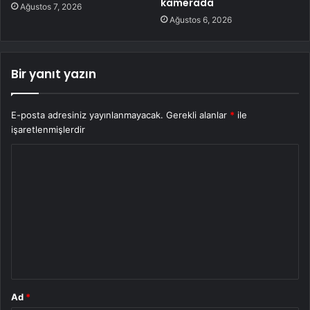
kamerada
Ağustos 7, 2026
Ağustos 6, 2026
Bir yanıt yazın
E-posta adresiniz yayınlanmayacak.
Gerekli alanlar
*
ile
işaretlenmişlerdir
Y
o
r
u
m
*
Ad
*