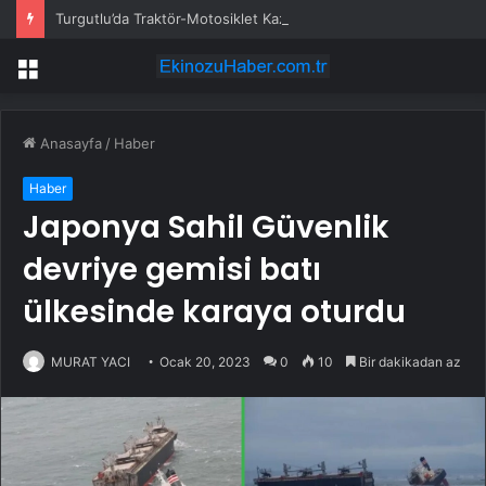
Turgutlu’da Traktör-Motosiklet Kazası
Menü
Anasayfa
/
Haber
Haber
Japonya Sahil Güvenlik
devriye gemisi batı
ülkesinde karaya oturdu
MURAT YACI
Ocak 20, 2023
0
10
Bir dakikadan az