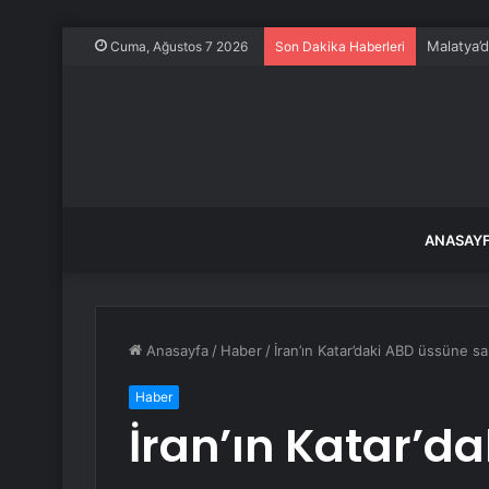
Malatya’d
Cuma, Ağustos 7 2026
Son Dakika Haberleri
ANASAY
Anasayfa
/
Haber
/
İran’ın Katar’daki ABD üssüne s
Haber
İran’ın Katar’d