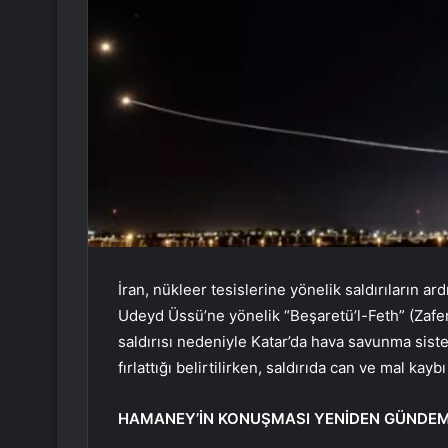
İran, nükleer tesislerine yönelik saldırıların a
Udeyd Üssü’ne yönelik “Beşaretü’l-Feth” (Zaferi
saldırısı nedeniyle Katar’da hava savunma sistem
fırlattığı belirtilirken, saldırıda can ve mal kaybı
HAMANEY’İN KONUŞMASI YENİDEN GÜNDE