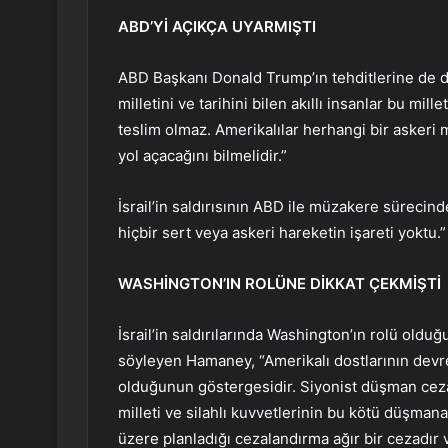
ABD’Yİ AÇIKÇA UYARMIŞTI
ABD Başkanı Donald Trump’ın tehditlerine de de
milletini ve tarihini bilen akıllı insanlar bu mil
teslim olmaz. Amerikalılar herhangi bir askeri
yol açacağını bilmelidir.”
İsrail’in saldırısının ABD ile müzakere sürecin
hiçbir sert veya askeri hareketin işareti yoktu.”
WASHİNGTON’IN ROLÜNE DİKKAT ÇEKMİŞTİ
İsrail’in saldırılarında Washington’ın rolü olduğ
söyleyen Hamaney, “Amerikalı dostlarının devrey
olduğunun göstergesidir. Siyonist düşman cezal
milleti ve silahlı kuvvetlerinin bu kötü düşma
üzere planladığı cezalandırma ağır bir cezadır