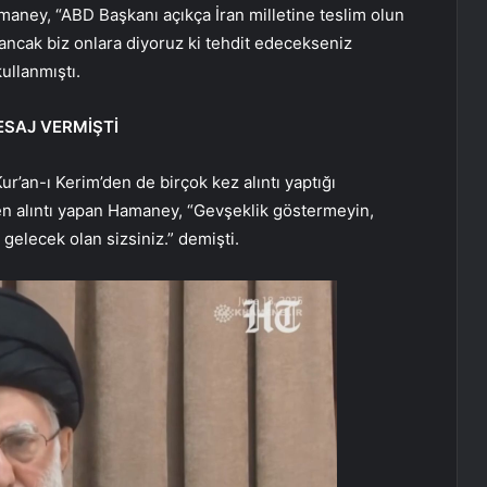
aney, “ABD Başkanı açıkça İran milletine teslim olun
 ancak biz onlara diyoruz ki tehdit edecekseniz
kullanmıştı.
ESAJ VERMİŞTİ
’an-ı Kerim’den de birçok kez alıntı yaptığı
en alıntı yapan Hamaney, “Gevşeklik göstermeyin,
gelecek olan sizsiniz.” demişti.