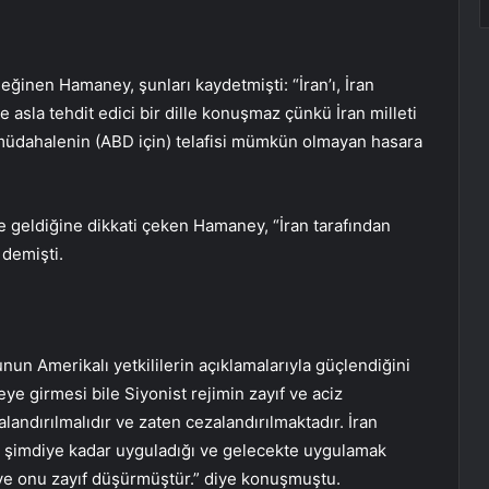
ğinen Hamaney, şunları kaydetmişti: “İran’ı, İran
lete asla tehdit edici bir dille konuşmaz çünkü İran milleti
 müdahalenin (ABD için) telafisi mümkün olmayan hasara
de geldiğine dikkati çeken Hamaney, “İran tarafından
 demişti.
unun Amerikalı yetkililerin açıklamalarıyla güçlendiğini
e girmesi bile Siyonist rejimin zayıf ve aciz
andırılmalıdır ve zaten cezalandırılmaktadır. İran
na şimdiye kadar uyguladığı ve gelecekte uygulamak
 ve onu zayıf düşürmüştür.” diye konuşmuştu.