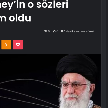
y’in o sözleri
m oldu
0
0
1 dakika okuma süresi
VKontakte
Odnoklassniki
Pocket