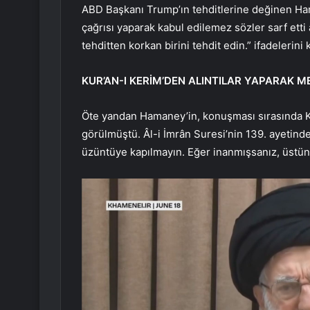
ABD Başkanı Trump’ın tehditlerine değinen Ham
çağrısı yaparak kabul edilemez sözler sarf etti
tehditten korkan birini tehdit edin.” ifadelerini 
KUR’AN-I KERİM’DEN ALINTILAR YAPARAK M
Öte yandan Hamaney’in, konuşması sırasında Kur
görülmüştü. Âl-i İmrân Suresi’nin 139. ayetind
üzüntüye kapılmayın. Eğer inanmışsanız, üstün 