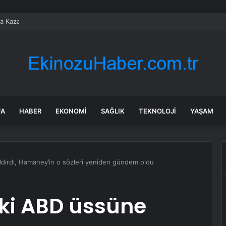
a Kaza: 9 Yaralı
FA
HABER
EKONOMI
SAĞLIK
TEKNOLOJI
YAŞAM
aldırdı, Hamaney’in o sözleri yeniden gündem oldu
aki ABD üssüne