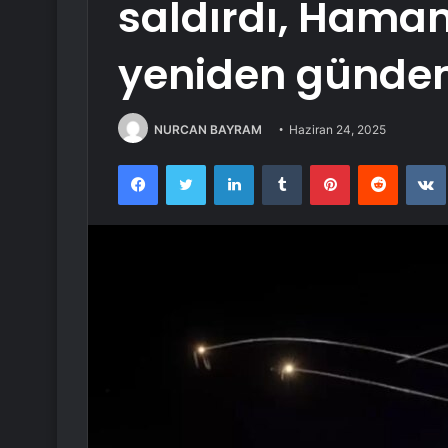
saldırdı, Hamane
yeniden günde
NURCAN BAYRAM
Haziran 24, 2025
Facebook
Twitter
LinkedIn
Tumblr
Pinterest
Reddit