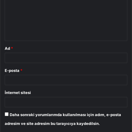
r
u
m
*
Ad
*
E-posta
*
İnternet sitesi
Daha sonraki yorumlarımda kullanılması için adım, e-posta
adresim ve site adresim bu tarayıcıya kaydedilsin.