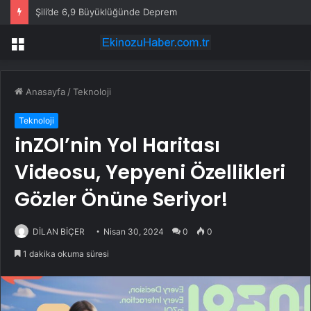
Şili’de 6,9 Büyüklüğünde Deprem
Menü
Anasayfa
/
Teknoloji
Teknoloji
inZOI’nin Yol Haritası
Videosu, Yepyeni Özellikleri
Gözler Önüne Seriyor!
DİLAN BİÇER
Nisan 30, 2024
0
0
1 dakika okuma süresi