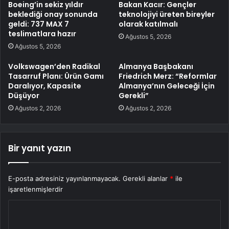
Boeing’in sekiz yıldır
Bakan Kacır: Gençler
beklediği onay sonunda
teknolojiyi üreten bireyler
geldi: 737 MAX 7
olarak katılmalı
teslimatlara hazır
Ağustos 5, 2026
Ağustos 5, 2026
Volkswagen’den Radikal
Almanya Başbakanı
Tasarruf Planı: Ürün Gamı
Friedrich Merz: “Reformlar
Daralıyor, Kapasite
Almanya’nın Geleceği İçin
Düşüyor
Gerekli”
Ağustos 2, 2026
Ağustos 2, 2026
Bir yanıt yazın
E-posta adresiniz yayınlanmayacak.
Gerekli alanlar
*
ile
işaretlenmişlerdir
Y
o