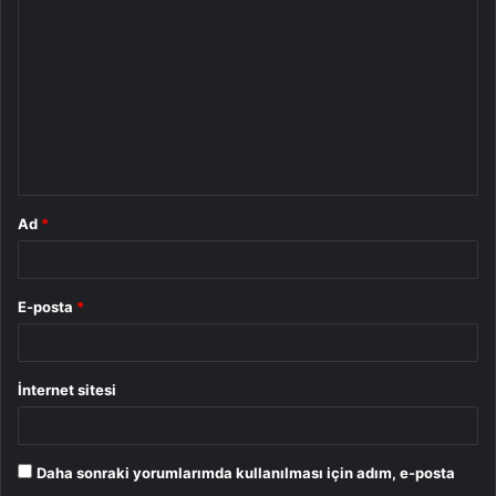
o
r
u
m
*
Ad
*
E-posta
*
İnternet sitesi
Daha sonraki yorumlarımda kullanılması için adım, e-posta