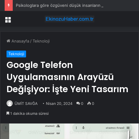
Psikologlara göre özgüveni düşük insanların ağzından düşürmediği 10 cümle
Menü
Anasayfa
/
Teknoloji
Teknoloji
Google Telefon
Uygulamasının Arayüzü
Değişiyor: İşte Yeni Tasarım
ÜMİT SAVĞA
Nisan 20, 2024
0
0
1 dakika okuma süresi