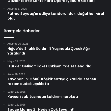
Gaziantep’te Sahte Para Operasyonu: 6 Gözaltı
Ağustos 6, 2026
Fatma Soydaş’ın adliye koridorundaki doğal hali viral
oldu
Rastgele Haberler
Ağustos 26, 2025
Niğde’de Silahlı Saldırı: 8 Yaşındaki Çocuk Ağır
Yaralandı
Mayıs 19, 2026
‘Türkler Geliyor’ ilk kez Eskişehir’de seslendirildi
Aralık 28, 2025
Kayahan’ın ‘Gönül Köşkü’ satışa çıkarıldı! İstenen
rakam dudak uçuklattı
Şubat 25, 2026
Kayseri zabıtasından kaldırım harekatı
Şubat 28, 2026
Space Marine 2’i Neden Çok Sevdim?