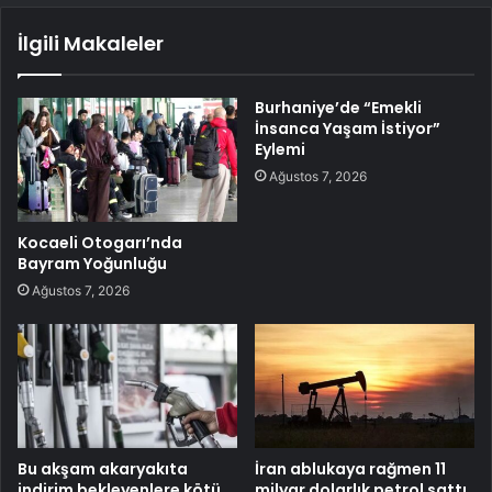
İlgili Makaleler
Burhaniye’de “Emekli
İnsanca Yaşam İstiyor”
Eylemi
Ağustos 7, 2026
Kocaeli Otogarı’nda
Bayram Yoğunluğu
Ağustos 7, 2026
Bu akşam akaryakıta
İran ablukaya rağmen 11
indirim bekleyenlere kötü
milyar dolarlık petrol sattı