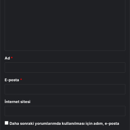
o
r
u
m
*
Ad
*
E-posta
*
İnternet sitesi
Daha sonraki yorumlarımda kullanılması için adım, e-posta