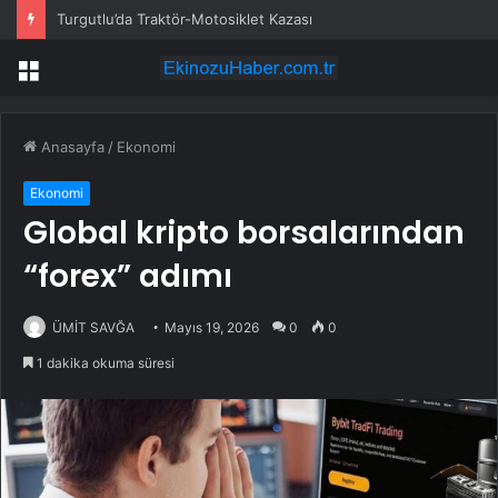
Turgutlu’da Traktör-Motosiklet Kazası
Menü
Anasayfa
/
Ekonomi
Ekonomi
Global kripto borsalarından
“forex” adımı
ÜMİT SAVĞA
Mayıs 19, 2026
0
0
1 dakika okuma süresi