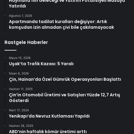
Haymana’nın Geleceği ve Yatırım Potansiyeli Masaya
Yatırıldı
Ağustos 7, 2026
Apartmanda tadilat kuralları değişiyor: Artık
komşudan izin almadan çivi bile çakılamayacak
Rastgele Haberler
Mayıs 15, 2026
Uşak’ta Trafik Kazası: 5 Yaralı
Nisan 8, 2026
Çin, Hainan’da Özel Gümrük Operasyonları Başlattı
Haziran 11, 2025
Çin’in Otomobil Üretimi ve Satışları Yüzde 12,7 Artış
Gösterdi
Mart 17, 2024
Yenikapı’da Nevruz Kutlaması Yapıldı
Haziran 28, 2025
ABD’nin haftalık kömür üretimi arttı