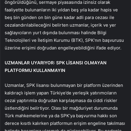
öngörüldüğünü, sermaye piyasasında izinsiz olarak
faaliyette bulunanların iki yıldan beş yıla kadar hapis ve
beş bin günden on bin güne kadar adli para cezası ile
cezalandırılabileceğini belirten uzmanlar, içerik ve yer
sağlayıcıların yurt dışında bulunması halinde Bilgi
Teknolojileri ve İletişim Kurumu (BTK), SPK’nın başvurusu
üzerine erişimi doğrudan engelleyebildiğini ifade ediyor.
UZMANLAR UYARIYOR: SPK LİSANSI OLMAYAN
PLATFORMU KULLANMAYIN
Uzmanlar, SPK lisansı bulunmayan bir platform üzerinden
kaldıraçlı işlem yapan Türkiye’de yerleşik yatırımcıların
cezai yaptırımla doğrudan karşılaşmasa da ciddi riskler
üstlendiğini belirtiyor. Olası bir mağduriyet durumunda
Türk mahkemelerine ya da SPK’ya başvurma hakkı son
derece kısıtlı kalırken platformun erişim engeline takılması
halinde hesaplara ulaşmak da güçleşebiliyor. Bu nedenle