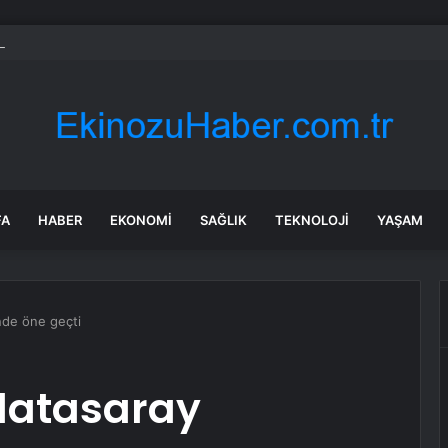
 benziyor ama gerçek: Dünyanın en küçük atı seçildi
FA
HABER
EKONOMI
SAĞLIK
TEKNOLOJI
YAŞAM
nde öne geçti
latasaray