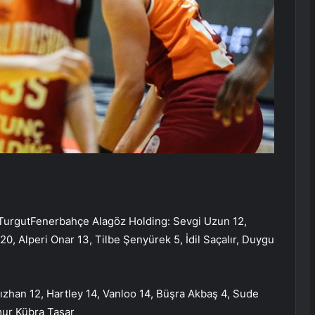
ş TurgutFenerbahçe Alagöz Holding: Sevgi Uzun 12,
, Alperi Onar 13, Tilbe Şenyürek 5, İdil Saçalır, Duygu
ızhan 12, Hartley 14, Vanloo 14, Büşra Akbaş 4, Sude
mur Kübra Taşar