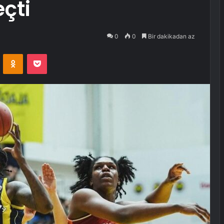
çti
0
0
Bir dakikadan az
VKontakte
Odnoklassniki
Pocket