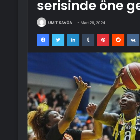
serisinde öne ge
ÜMİT SAVĞA
Mart 29, 2024
Facebook
Twitter
LinkedIn
Tumblr
Pinterest
Reddit