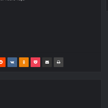
erest
Reddit
VKontakte
Odnoklassniki
Pocket
E-Posta ile paylaş
Yazdır