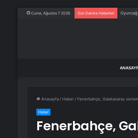
Oyuncağa
Cuma, Ağustos 7 2026
Son Dakika Haberleri
ANASAY
Anasayfa
/
Haber
/
Fenerbahçe, Galatasaray serisi
Haber
Fenerbahçe, Ga