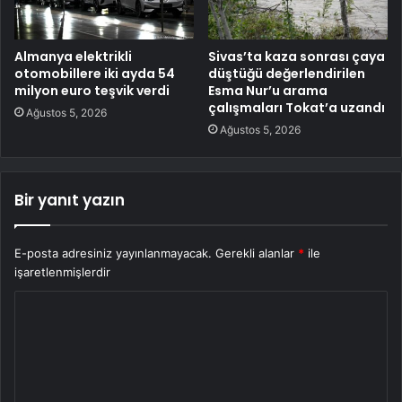
Almanya elektrikli
Sivas’ta kaza sonrası çaya
otomobillere iki ayda 54
düştüğü değerlendirilen
milyon euro teşvik verdi
Esma Nur’u arama
çalışmaları Tokat’a uzandı
Ağustos 5, 2026
Ağustos 5, 2026
Bir yanıt yazın
E-posta adresiniz yayınlanmayacak.
Gerekli alanlar
*
ile
işaretlenmişlerdir
Y
o
r
u