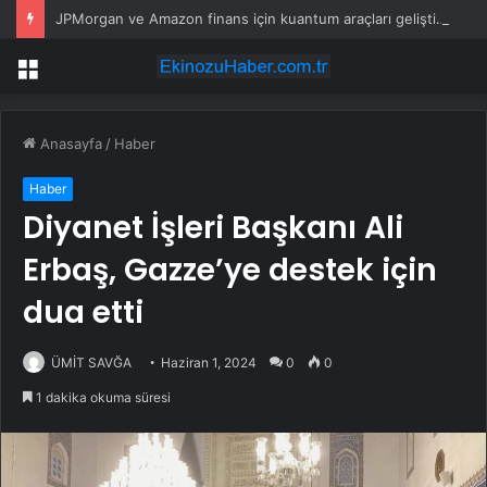
JPMorgan ve Amazon finans için kuantum araçları geliştirdi
Menü
Anasayfa
/
Haber
Haber
Diyanet İşleri Başkanı Ali
Erbaş, Gazze’ye destek için
dua etti
ÜMİT SAVĞA
Haziran 1, 2024
0
0
1 dakika okuma süresi