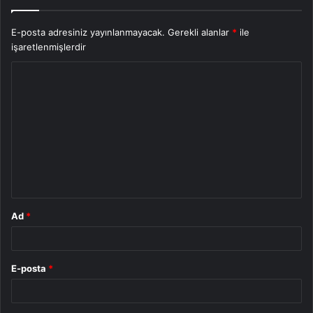
E-posta adresiniz yayınlanmayacak.
Gerekli alanlar
*
ile
işaretlenmişlerdir
Y
o
r
u
m
*
Ad
*
E-posta
*