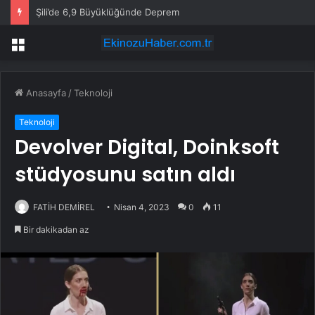
Şili’de 6,9 Büyüklüğünde Deprem
Menü
Anasayfa
/
Teknoloji
Teknoloji
Devolver Digital, Doinksoft
stüdyosunu satın aldı
FATİH DEMİREL
Nisan 4, 2023
0
11
Bir dakikadan az