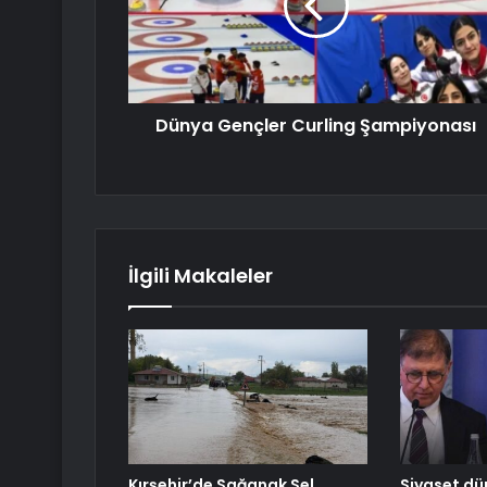
Dünya Gençler Curling Şampiyonası
İlgili Makaleler
Kırşehir’de Sağanak Sel
Siyaset dü