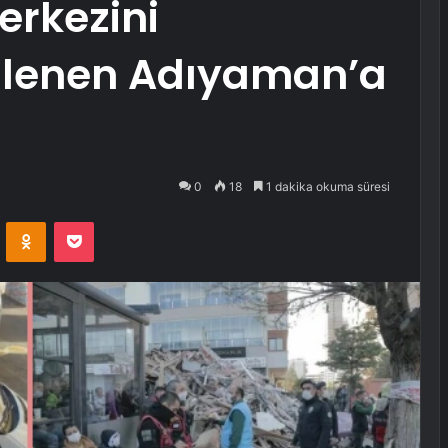
erkezini
ilenen Adıyaman’a
0
18
1 dakika okuma süresi
VKontakte
Odnoklassniki
Pocket