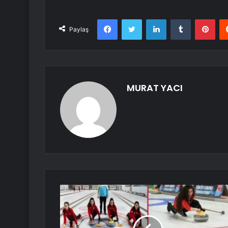
Facebook
Twitter
LinkedIn
Tumblr
Pint
Paylaş
MURAT YACI