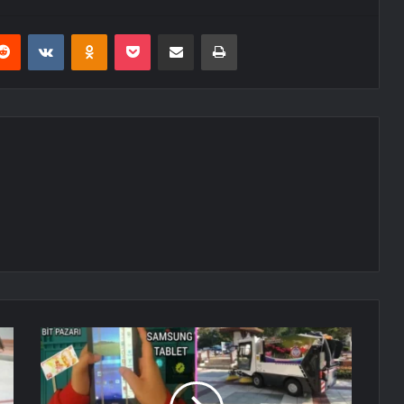
erest
Reddit
VKontakte
Odnoklassniki
Pocket
E-Posta ile paylaş
Yazdır