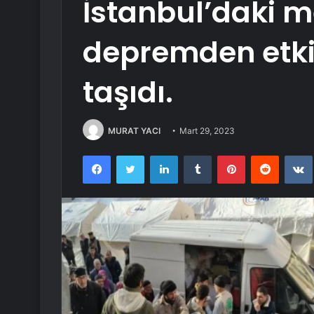
İstanbul’daki m
depremden etk
taşıdı.
MURAT YACI
Mart 29, 2023
Facebook
Twitter
LinkedIn
Tumblr
Pinterest
Reddit