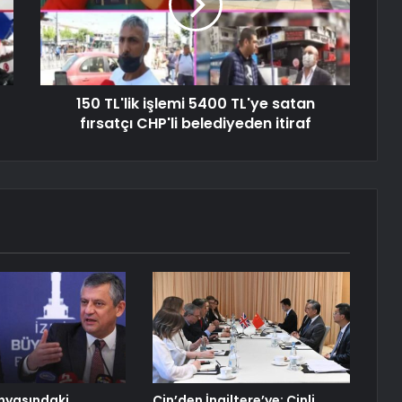
150 TL'lik işlemi 5400 TL'ye satan
fırsatçı CHP'li belediyeden itiraf
nyasındaki
Çin’den İngiltere’ye: Çinli