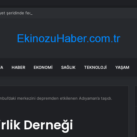
et şeridinde feci ölüm: Servis şoförüne midibüs çarptı
FA
HABER
EKONOMI
SAĞLIK
TEKNOLOJI
YAŞAM
anbul’daki merkezini depremden etkilenen Adıyaman’a taşıdı.
rlik Derneği