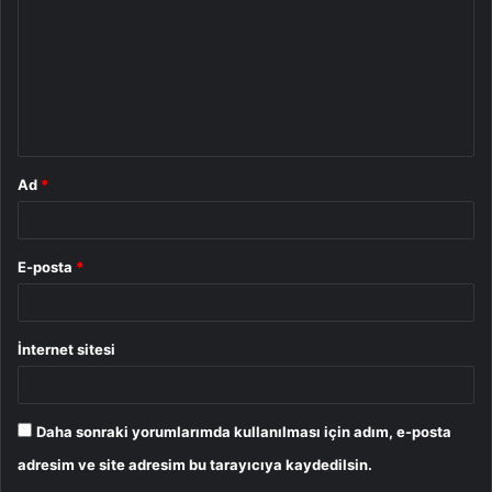
r
u
m
*
Ad
*
E-posta
*
İnternet sitesi
Daha sonraki yorumlarımda kullanılması için adım, e-posta
adresim ve site adresim bu tarayıcıya kaydedilsin.