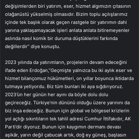
değişimlerden biri yatırım, eser, hizmet algımızın çıtasının
olağanüstü yükselmiş olmasıdır. Bizim toplu açılışlarımız
içinde tek başlık olarak geçen rastgele bir yatırımın dahi
yanına yaklaşamayacak işleri anlata anlata bitiremeyenler
aslında nasıl komik bir duruma düştüklerini farkında
değillerdir” diye konuştu.
2023 yılında da yatırımların, projelerin devam edeceğini
ifade eden Erdoğan,”Geçmişte yalnızca bu iki aylık eser ve
hizmet bilançomuz hükümetleri, on yıllar boyunca iktidarda
tutmaya yetiyordu. Biz tüm bunları iki aya sığdırıyoruz.
2023’ün her günün her ayını da böyle dolu dolu
geçireceğiz. Türkiye’nin dününü olduğu üzere yarınını da
biz inşa edeceğiz. Bunun için global ve bölgesel krizlerin
yol açtığı sıkıntıların tek tahlil adresi Cumhur İttifakıdır, AK
Parti’dir diyoruz. Bunun için kaygımın dermanı devası
aşikâr, yarın değil çabucak artık, doğ ey güneş, başlasın