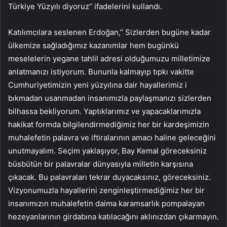
Türkiye Yüzyılı diyoruz” ifadelerini kullandı.
Katılımcılara seslenen Erdoğan,” Sizlerden bugüne kadar
ülkemize sağladığımız kazanımlar hem bugünkü
meselelerin yegane tahlil adresi olduğumuzu milletimize
anlatmanızı istiyorum. Bununla kalmayıp tıpkı vakitte
Cumhuriyetimizin yeni yüzyılına dair hayallerimiz i
bıkmadan usanmadan insanımızla paylaşmanızı sizlerden
bilhassa bekliyorum. Yaptıklarımız ve yapacaklarımızla
hakikat formda bilgilendirmediğimiz her bir kardeşimizin
muhalefetin palavra ve iftiralarının amacı haline geleceğini
unutmayalım. Seçim yaklaşıyor, Bay Kemal göreceksiniz
büsbütün bir palavralar dünyasıyla milletin karşısına
çıkacak. Bu palavraları tekrar duyacaksınız, göreceksiniz.
Vizyonumuzla hayallerini zenginleştirmediğimiz her bir
insanımızın muhalefetin daima karamsarlık pompalayan
hezeyanlarının girdabına katılacağını aklınızdan çıkarmayın.