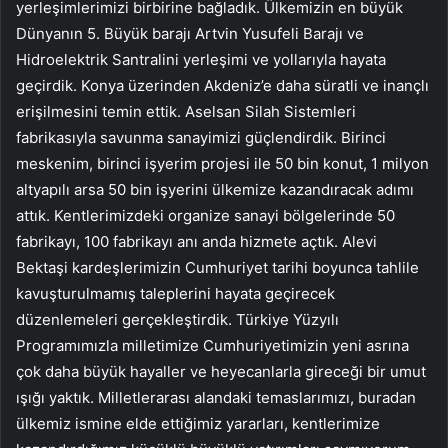
yerleşimlerimizi birbirine bağladık. Ülkemizin en büyük
Dünyanın 5. Büyük barajı Artvin Yusufeli Barajı ve
Hidroelektrik Santralini yerleşimi ve yollarıyla hayata
geçirdik. Konya üzerinden Akdeniz’e daha süratli ve inançlı
erişilmesini temin ettik. Aselsan Silah Sistemleri
fabrikasıyla savunma sanayimizi güçlendirdik. Birinci
meskenim, birinci işyerim projesi ile 50 bin konut, 1 milyon
altyapılı arsa 50 bin işyerini ülkemize kazandıracak adımı
attık. Kentlerimizdeki organize sanayi bölgelerinde 50
fabrikayı, 100 fabrikayı anı anda hizmete açtık. Alevi
Bektaşi kardeşlerimizin Cumhuriyet tarihi boyunca tahlile
kavuşturulmamış taleplerini hayata geçirecek
düzenlemeleri gerçekleştirdik. Türkiye Yüzyılı
Programımızla milletimize Cumhuriyetimizin yeni asrına
çok daha büyük hayaller ve heyecanlarla gireceği bir umut
ışığı yaktık. Milletlerarası alandaki temaslarımızı, buradan
ülkemiz ismine elde ettiğimiz yararları, kentlerimize