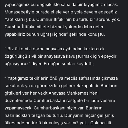
yapacağımız bu değişiklikle sana da bir kıyağımız olacak.
Münasebetiyle burada el ele verip yola devam edeceğiz
Yaptıkları iş bu. Cumhur İtifakı’nın bu türlü bir sorunu yok.
Cumhur İttifakı millete hizmet yolunda daha neler
yapabiliriz bunun uğraşı içinde” şeklinde konuştu.
” Biz ülkemizi darbe anayasa ayıbından kurtararak
özgürlükçü sivil bir anayasaya kavuşturmak için epeydir
uğraşıyoruz” diyen Erdoğan şunları kaydetti;
” Yaptığımız tekliflerin önü ya meclis safhasında çıkmaza
sokularak ya da görmezden gelinerek kapatıldı. Bunların
gittikleri yer her vakit Anayasa MahkemesiYeni
düzenlemede Cumhurbaşkanı rastgele bir iade vesaire
yapamayacak. Cumhurbaşkanı niçin var. Bunların
hazırladıkları tezgah bu türlü. Dünyanın hiçbir gelişmiş
ülkesinde bu türlü bir anlayış var mı? yok . Çok partili