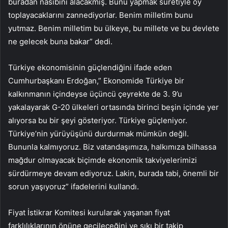
buradan nasibini alacakmış. Bunu yapmak suretiyle oy
toplayacaklarını zannediyorlar. Benim milletim bunu
yutmaz. Benim milletim bu ülkeye, bu millete ve bu devlete
ne gelecek buna bakar” dedi.
Türkiye ekonomisinin güçlendiğini ifade eden
Cumhurbaşkanı Erdoğan,” Ekonomide Türkiye bir
kalkınmanın içindeyse üçüncü çeyrekte de 3. 9’u
yakalayarak G-20 ülkeleri ortasında birinci beşin içinde yer
alıyorsa bu bir şeyi gösteriyor. Türkiye güçleniyor.
Türkiye’nin yürüyüşünü durdurmak mümkün değil.
Bununla kalmıyoruz. Biz vatandaşımıza, halkımıza bilhassa
mağdur olmayacak biçimde ekonomik takviyelerimizi
sürdürmeye devam ediyoruz. Lakin, burada tabi, önemli bir
sorun yaşıyoruz” ifadelerini kullandı.
Fiyat İstikrar Komitesi kurularak yaşanan fiyat
farklılıklarının önüne geçileceğini ve sıkı bir takip