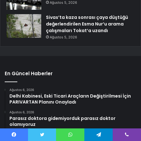
Ağustos 5, 2026
Sivas’ta kaza sonrası çaya düştüğü
değerlendirilen Esma Nur’u arama
çalışmaları Tokat’a uzandı
Ağustos 5, 2026
En Güncel Haberler
Ağustos 6, 2026
Delhi Kabinesi, Eski Ticari Araçların Değiştirilmesi İçin
PARIVARTAN Planını Onayladı
Ağustos 6, 2026
Parasız doktora gidemiyorduk parasız doktor
olamıyoruz
Ağustos 6, 2026
Dünya bizim Vali’yi konuşuyor: ‘Suçlu bisiklet taytı’
Facebook
Twitter
WhatsApp
Telegram
Viber