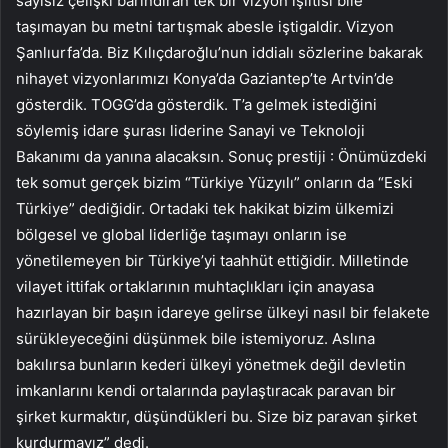
sayısız çelişki barındıran tek bir vizyon ışıltısı bile
taşımayan bu metni tartışmak abesle iştigaldir. Vizyon
Şanlıurfa’da. Biz Kılıçdaroğlu’nun iddialı sözlerine bakarak
nihayet vizyonlarımızı Konya’da Gaziantep’te Artvin’de
gösterdik. TOGG’da gösterdik. T’a gelmek istediğini
söylemiş idare şurası liderine Sanayi ve Teknoloji
Bakanımı da yanına alacaksın. Sonuç prestiji : Önümüzdeki
tek somut gerçek bizim “Türkiye Yüzyılı” onların da “Eski
Türkiye” dediğidir. Ortadaki tek hakikat bizim ülkemizi
bölgesel ve global liderliğe taşımayı onların ise
yönetilemeyen bir Türkiye’yi taahhüt ettiğidir. Milletinde
vilayet ittifak ortaklarının muhtaçlıkları için anayasa
hazırlayan bir başın idareye gelirse ülkeyi nasıl bir felakete
sürükleyeceğini düşünmek bile istemiyoruz. Aslına
bakılırsa bunların kederi ülkeyi yönetmek değil devletin
imkanlarını kendi ortalarında paylaştıracak paravan bir
şirket kurmaktır, düşündükleri bu. Size biz paravan şirket
kurdurmayız” dedi.