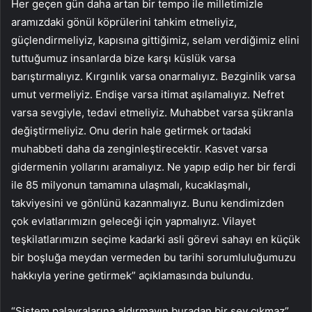
Her geçen gün daha artan bir tempo ile milletimizle
aramızdaki gönül köprülerini tahkim etmeliyiz,
güçlendirmeliyiz, kapısına gittiğimiz, selam verdiğimiz elini
tuttuğumuz insanlarda bize karşı küslük varsa
barıştırmalıyız. Kırgınlık varsa onarmalıyız. Bezginlik varsa
umut vermeliyiz. Endişe varsa itimat aşılamalıyız. Nefret
varsa sevgiyle, tedavi etmeliyiz. Muhabbet varsa şükranla
değiştirmeliyiz. Onu derin hale getirmek ortadaki
muhabbeti daha da zenginleştirecektir. Kasvet varsa
gidermenin yollarını aramalıyız. Ne yapıp edip her bir ferdi
ile 85 milyonun tamamına ulaşmalı, kucaklaşmalı,
takviyesini ve gönlünü kazanmalıyız. Bunu kendimizden
çok evlatlarımızın geleceği için yapmalıyız. Vilayet
teşkilatlarımızın seçime kadarki asli görevi sahayı en küçük
bir boşluğa meydan vermeden bu tarihi sorumluluğumuzu
hakkıyla yerine getirmek” açıklamasında bulundu.
“Sistem palavralarına aldırmayın buradan bir şey çıkmaz”