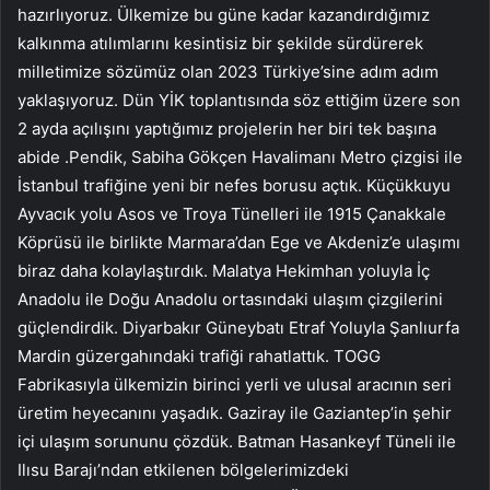
hazırlıyoruz. Ülkemize bu güne kadar kazandırdığımız
kalkınma atılımlarını kesintisiz bir şekilde sürdürerek
milletimize sözümüz olan 2023 Türkiye’sine adım adım
yaklaşıyoruz. Dün YİK toplantısında söz ettiğim üzere son
2 ayda açılışını yaptığımız projelerin her biri tek başına
abide .Pendik, Sabiha Gökçen Havalimanı Metro çizgisi ile
İstanbul trafiğine yeni bir nefes borusu açtık. Küçükkuyu
Ayvacık yolu Asos ve Troya Tünelleri ile 1915 Çanakkale
Köprüsü ile birlikte Marmara’dan Ege ve Akdeniz’e ulaşımı
biraz daha kolaylaştırdık. Malatya Hekimhan yoluyla İç
Anadolu ile Doğu Anadolu ortasındaki ulaşım çizgilerini
güçlendirdik. Diyarbakır Güneybatı Etraf Yoluyla Şanlıurfa
Mardin güzergahındaki trafiği rahatlattık. TOGG
Fabrikasıyla ülkemizin birinci yerli ve ulusal aracının seri
üretim heyecanını yaşadık. Gaziray ile Gaziantep’in şehir
içi ulaşım sorununu çözdük. Batman Hasankeyf Tüneli ile
Ilısu Barajı’ndan etkilenen bölgelerimizdeki