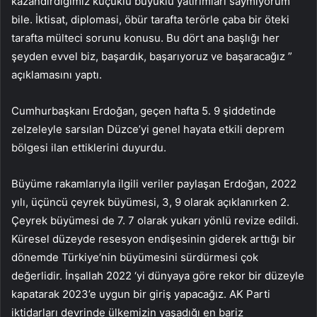
kazandırdığımız küçüklü büyüklü yatırımları saymıyorum
bile. İktisat, diplomasi, öbür tarafta terörle çaba bir öteki
tarafta mülteci sorunu konusu. Bu dört ana başlığı her
şeyden evvel biz, başardık, başarıyoruz ve başaracağız ”
açıklamasını yaptı.
Cumhurbaşkanı Erdoğan, geçen hafta 5. 9 şiddetinde
zelzeleyle sarsılan Düzce’yi genel hayata etkili deprem
bölgesi ilan ettiklerini duyurdu.
Büyüme rakamlarıyla ilgili veriler paylaşan Erdoğan, 2022
yılı, üçüncü çeyrek büyümesi, 3, 9 olarak açıklanırken 2.
Çeyrek büyümesi de 7. 7 olarak yukarı yönlü revize edildi.
Küresel düzeyde resesyon endişesinin giderek arttığı bir
dönemde Türkiye’nin büyümesini sürdürmesi çok
değerlidir. İnşallah 2022 ‘yi dünyaya göre rekor bir düzeyle
kapatarak 2023’e uygun bir giriş yapacağız. AK Parti
iktidarları devrinde ülkemizin yaşadığı en bariz