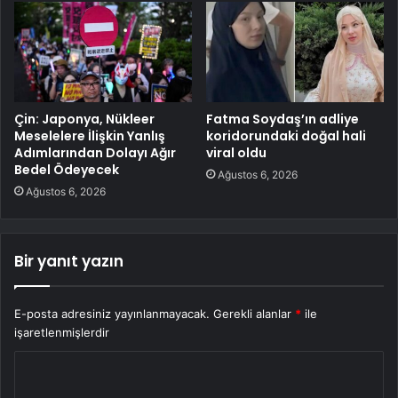
Çin: Japonya, Nükleer
Fatma Soydaş’ın adliye
Meselelere İlişkin Yanlış
koridorundaki doğal hali
Adımlarından Dolayı Ağır
viral oldu
Bedel Ödeyecek
Ağustos 6, 2026
Ağustos 6, 2026
Bir yanıt yazın
E-posta adresiniz yayınlanmayacak.
Gerekli alanlar
*
ile
işaretlenmişlerdir
Y
o