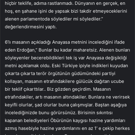
hiçbir teklife, adıma rastlanmadı. Dünyanın en gerçek, en
hoş, en şahane işini de yapsak bizi takdir etmeyeceklerini
alenen parlamentoda söylediler mi söylediler.”
değerlendirmesini yaptı.
6’lı masanın açıkladığı Anayasa metnini incelediğini ifade
eden Erdoğan,” Bunlar bu kadar maharetsiz. Alenen bunları
söyleyenler becerebildikleri tek iş var Anayasa değişikliği
metni açıklamak oldu. Eski Türkiye ipiyle indikleri kuyudan
çıkarta çıkarta terör örgütünün güdümündeki partiyi
kollayan, masanın etrafındakilere gülücük dağıtan ucube
bir teklif çıkarttılar.. Biz gözden geçirdim. Masanın
etrafındakiler, artı masanın altındakiler. Bunlara ne verirsek
keyifli olurlar, şad olurlar buna çalışmışlar. Baştan aşağıya
incelediğinizde bunu görürsünüz. Birisinin sıkıntısı
kapanan belediyeleri Öbürünün kaygısı hazine yardımları
azmış hasebiyle hazine yardımlarını en az 1′ e çekip herkes