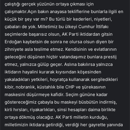
çalıştığı gerçek yüzünün ortaya çıkması için
çalışmaktır.Açın bakın anayasa tekliflerine bunlarla ilgili en
küçük bir şey var mı? Bu türlü bir kederleri, niyetleri,
çabaları de yok. Milletimiz bu ülkeyi Cumhur İttifakı
seçimlerde başarısız olsun, AK Parti iktidardan gitsin
Erdoğan kaybetsin de sonra ne olursa olsun diyen bir
zihniyete asla teslime etmez. Kendisinin ve evlatlarının
geleceğini düşünen hiçbir vatandaşımız bunlara prestij
etmez, yalnızca gülüp geçer. Aslına bakılırsa yalnızca
iktidarın hayalini kurarak kıyısından köşesinden
yakaladıkları yetkileri, hoyratça kullanarak sergiledikleri
kibir, nobranlık, küstahlık bile CHP ve şürekasının
maskesini düşürmeye kafidir. Seçim gününe kadar
göstereceğimiz çabayla bu maskeyi büsbütün indirmiş,
kirli hırsları, riyakarlıkları, sinsi hesapları daima birlikte
ortaya dökmüş olacağız. AK Parti milletin kurduğu,
milletimizin iktidara getirdiği, verdiği her gayrette yanında