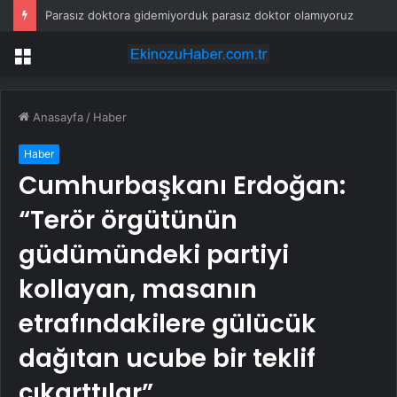
Parasız doktora gidemiyorduk parasız doktor olamıyoruz
Menü
Anasayfa
/
Haber
Haber
Cumhurbaşkanı Erdoğan:
“Terör örgütünün
güdümündeki partiyi
kollayan, masanın
etrafındakilere gülücük
dağıtan ucube bir teklif
çıkarttılar”