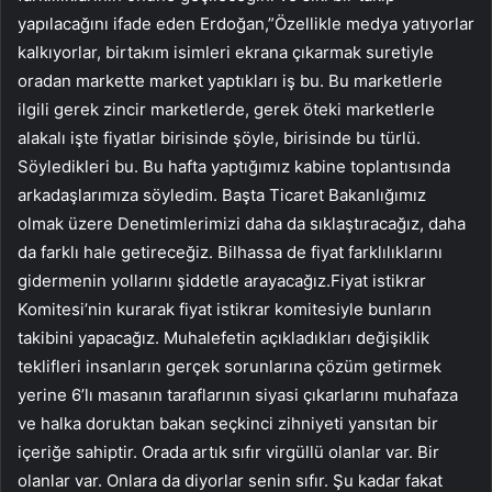
yapılacağını ifade eden Erdoğan,”Özellikle medya yatıyorlar
kalkıyorlar, birtakım isimleri ekrana çıkarmak suretiyle
oradan markette market yaptıkları iş bu. Bu marketlerle
ilgili gerek zincir marketlerde, gerek öteki marketlerle
alakalı işte fiyatlar birisinde şöyle, birisinde bu türlü.
Söyledikleri bu. Bu hafta yaptığımız kabine toplantısında
arkadaşlarımıza söyledim. Başta Ticaret Bakanlığımız
olmak üzere Denetimlerimizi daha da sıklaştıracağız, daha
da farklı hale getireceğiz. Bilhassa de fiyat farklılıklarını
gidermenin yollarını şiddetle arayacağız.Fiyat istikrar
Komitesi’nin kurarak fiyat istikrar komitesiyle bunların
takibini yapacağız. Muhalefetin açıkladıkları değişiklik
teklifleri insanların gerçek sorunlarına çözüm getirmek
yerine 6’lı masanın taraflarının siyasi çıkarlarını muhafaza
ve halka doruktan bakan seçkinci zihniyeti yansıtan bir
içeriğe sahiptir. Orada artık sıfır virgüllü olanlar var. Bir
olanlar var. Onlara da diyorlar senin sıfır. Şu kadar fakat