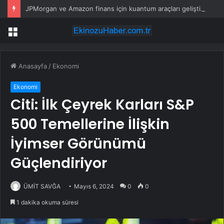
JPMorgan ve Amazon finans için kuantum araçları geliştirdi
Menü
Anasayfa
/
Ekonomi
Ekonomi
Citi: İlk Çeyrek Karları S&P
500 Temellerine İlişkin
İyimser Görünümü
Güçlendiriyor
ÜMİT SAVĞA
Mayıs 6, 2024
0
0
1 dakika okuma süresi