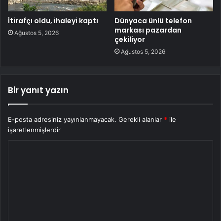
İtirafçı oldu, ihaleyi kaptı
Dünyaca ünlü telefon
markası pazardan
Ağustos 5, 2026
çekiliyor
Ağustos 5, 2026
Bir yanıt yazın
E-posta adresiniz yayınlanmayacak.
Gerekli alanlar
*
ile
işaretlenmişlerdir
Y
o
r
u
m