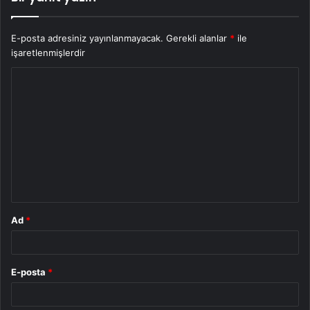
E-posta adresiniz yayınlanmayacak.
Gerekli alanlar
*
ile
işaretlenmişlerdir
Y
o
r
u
m
*
Ad
*
E-posta
*