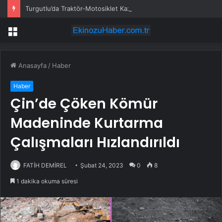
Turgutlu’da Traktör-Motosiklet Kazası
Menü
Anasayfa
/
Haber
Haber
Çin’de Çöken Kömür
Madeninde Kurtarma
Çalışmaları Hızlandırıldı
FATİH DEMİREL
Şubat 24, 2023
0
8
1 dakika okuma süresi