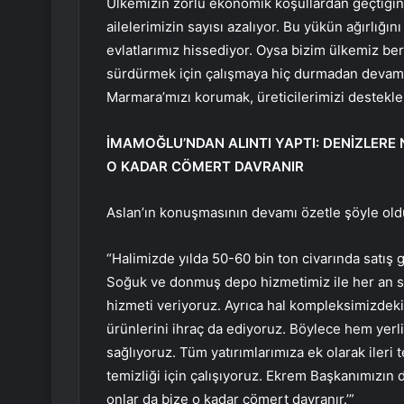
Ülkemizin zorlu ekonomik koşullardan geçtiğini 
ailelerimizin sayısı azalıyor. Bu yükün ağırlığ
evlatlarımız hissediyor. Oysa bizim ülkemiz bere
sürdürmek için çalışmaya hiç durmadan devam
Marmara’mızı korumak, üreticilerimizi destekle
İMAMOĞLU’NDAN ALINTI YAPTI: DENİZLERE
O KADAR CÖMERT DAVRANIR
Aslan’ın konuşmasının devamı özetle şöyle old
“Halimizde yılda 50-60 bin ton civarında satış ge
Soğuk ve donmuş depo hizmetimiz ile her an sağl
hizmeti veriyoruz. Ayrıca hal kompleksimizdek
ürünlerini ihraç da ediyoruz. Böylece hem yer
sağlıyoruz. Tüm yatırımlarımıza ek olarak ileri t
temizliği için çalışıyoruz. Ekrem Başkanımızın 
onlar da bize o kadar cömert davranır.’”