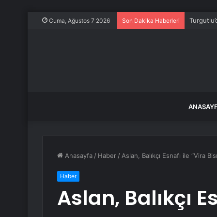
Turgutlu’
Cuma, Ağustos 7 2026
Son Dakika Haberleri
ANASAY
Anasayfa
/
Haber
/
Aslan, Balıkçı Esnafı ile “Vira Bi
Haber
Aslan, Balıkçı Es