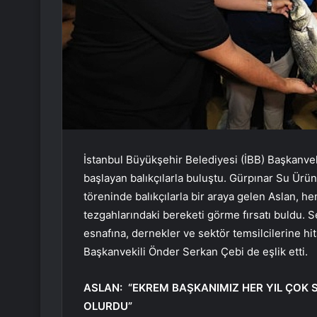
İstanbul Büyükşehir Belediyesi (İBB) Başkanveki
başlayan balıkçılarla buluştu. Gürpınar Su Ürü
töreninde balıkçılarla bir araya gelen Aslan, 
tezgahlarındaki bereketi görme fırsatı buldu. 
esnafına, dernekler ve sektör temsilcilerine h
Başkanvekili Önder Serkan Çebi de eşlik etti.
ASLAN: “EKREM BAŞKANIMIZ HER YIL ÇOK SE
OLURDU”