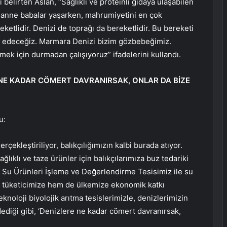
belirten Aslan, “Sağlıklı ve proteinli gıdaya ulaşabilen
ını anne babalar yaşarken, mahrumiyetini en çok
ketlidir. Denizi de toprağı da bereketlidir. Bu bereketi
 edeceğiz. Marmara Denizi bizim gözbebeğimiz.
mek için durmadan çalışıyoruz” ifadelerini kullandı.
 NE KADAR CÖMERT DAVRANIRSAK, ONLAR DA BİZE
u:
rçekleştiriliyor, balıkçılığımızın kalbi burada atıyor.
ıklı ve taze ürünler için balıkçılarımıza buz tedariki
i Su Ürünleri İşleme ve Değerlendirme Tesisimiz ile su
li tüketicimize hem de ülkemize ekonomik katkı
eknoloji biyolojik arıtma tesislerimizle, denizlerimizin
dediği gibi, ‘Denizlere ne kadar cömert davranırsak,