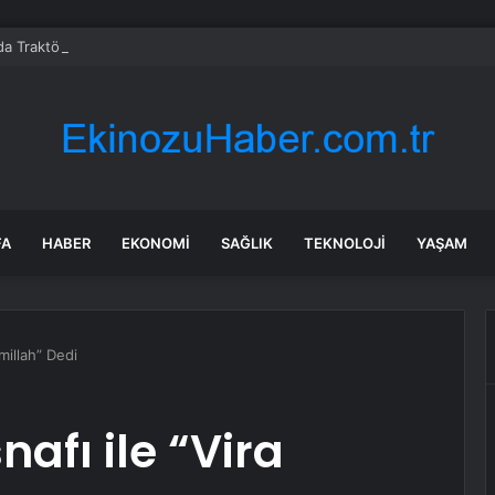
da Traktör-Motosiklet Kazası
FA
HABER
EKONOMI
SAĞLIK
TEKNOLOJI
YAŞAM
smillah” Dedi
nafı ile “Vira