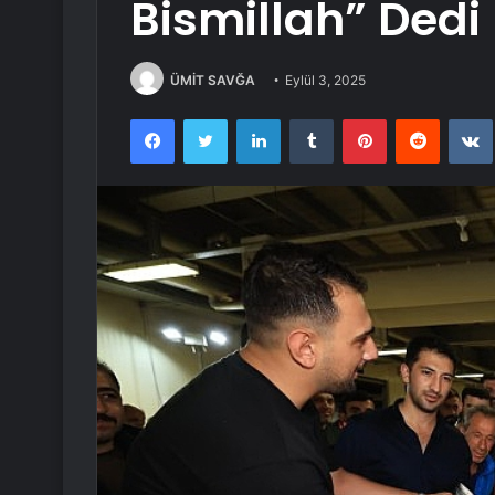
Bismillah” Dedi
ÜMİT SAVĞA
Eylül 3, 2025
Facebook
Twitter
LinkedIn
Tumblr
Pinterest
Reddit