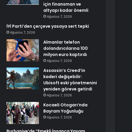
için finansman ve
altyapı kadar önemli
Ağustos 7, 2026
İYİ Parti’den çerçeve yasaya sert tepki
Ağustos 7, 2026
Almanlar telefon
dolandırıcılarına 100
milyon euro kaptırdı
Ağustos 7, 2026
Assassin’s Creed’in
kaderi değişebilir:
Ubisoft eski yönetmenini
yeniden göreve getirdi
Ağustos 7, 2026
Kocaeli Otogarı’nda
Bayram Yoğunluğu
Ağustos 7, 2026
Burhaniye’de “Emekli İnsanca Yaşam