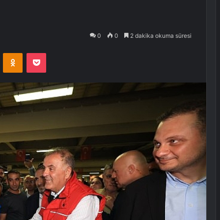
0
0
2 dakika okuma süresi
VKontakte
Odnoklassniki
Pocket