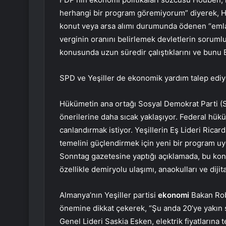
herhangi bir program göremiyorum” diyerek, Hris
konut veya arsa alımı durumunda ödenen “emlak
verginin oranını belirlemek devletlerin soruml
konusunda uzun süredir çalıştıklarını ve bunu Bir
SPD ve Yeşiller de ekonomik yardım talep ediy
Hükümetin ana ortağı Sosyal Demokrat Parti (SP
önerilerine daha sıcak yaklaşıyor. Federal hü
canlandırmak istiyor. Yeşillerin Eş Lideri Ri
temelini güçlendirmek için yeni bir program uy
Sonntag gazetesine yaptığı açıklamada, bu kon
özellikle demiryolu ulaşımı, anaokulları ve dijit
Almanya’nın Yeşiller partisi
ekonomi
Bakan Rob
önemine dikkat çekerek, “Şu anda 20’ye yakın ş
Genel Lideri Saskia Esken, elektrik fiyatlarına t