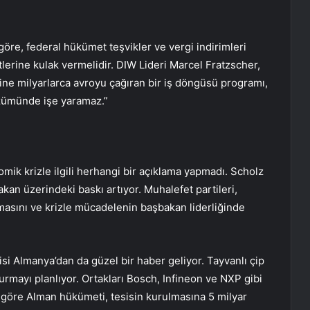
re, federal hükümet teşvikler ve vergi indirimleri
erine kulak vermelidir. DIW Lideri Marcel Fratzscher,
sine milyarlarca avroyu çağıran bir iş döngüsü programı,
özümünde işe yaramaz.”
ik krizle ilgili herhangi bir açıklama yapmadı. Scholz
an üzerindeki baskı artıyor. Muhalefet partileri,
lmasını ve krizle mücadelenin başbakan liderliğinde
 Almanya’dan da güzel bir haber geliyor. Tayvanlı çip
rmayı planlıyor. Ortakları Bosch, Infineon ve NXP gibi
e göre Alman hükümeti, tesisin kurulmasına 5 milyar