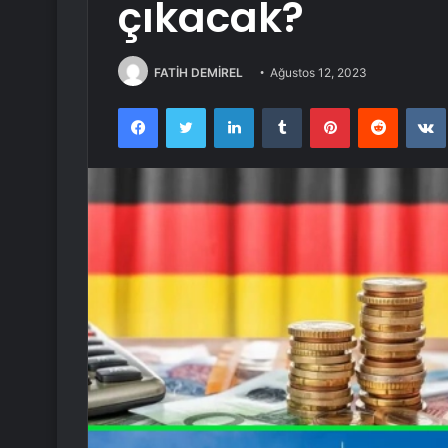
çıkacak?
FATİH DEMİREL
Ağustos 12, 2023
Facebook
Twitter
LinkedIn
Tumblr
Pinterest
Reddit