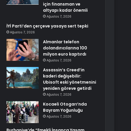
için finansman ve
altyapı kadar önemli
Ağustos 7, 2026
İYİ Parti’den çerçeve yasaya sert tepki
Ağustos 7, 2026
Almanlar telefon
dolandırıcılarına 100
milyon euro kaptırdı
Ağustos 7, 2026
Assassin’s Creed’in
kaderi değişebilir:
Ubisoft eski yönetmenini
yeniden göreve getirdi
Ağustos 7, 2026
Kocaeli Otogarı’nda
Bayram Yoğunluğu
Ağustos 7, 2026
Burhaniye’de “Emekli İnsanca Yaşam