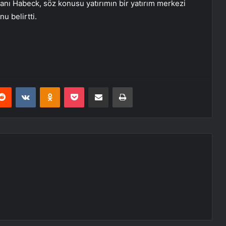
anı Habeck, söz konusu yatırımın bir yatırım merkezi
u belirtti.
erest
Reddit
VKontakte
Odnoklassniki
Pocket
E-Posta ile paylaş
Yazdır