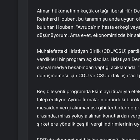
Alman hükümetinin küçük ortağı liberal Hür De
Reinhard Houben, bu tanımın şu anda uygun o
bulunan Houben, “Avrupa’nın hasta erkeği veya 
düşünüyorum. Ama evet, ekonomimizde bir saki
Muhalefetteki Hristiyan Birlik (CDU/CSU) parti
verdikleri bir program açıkladılar. Hristiyan D
sosyal medya hesabından yaptığı açıklamada, 
dönüşmemesi için CDU ve CSU ortaklaşa ‘acil p
Beş bileşenli programda Ekim ayı itibarıyla ele
talep ediliyor. Ayrıca firmaların önündeki bürokr
mesaiden vergi alınmaması gibi tedbirler de pro
arasında, miras yoluyla alınan konutlardan ve
şirketlere yönelik çeşitli vergi indirimlerinin
FDP’nin ekonomi politikaları sözcüsü Houben, 