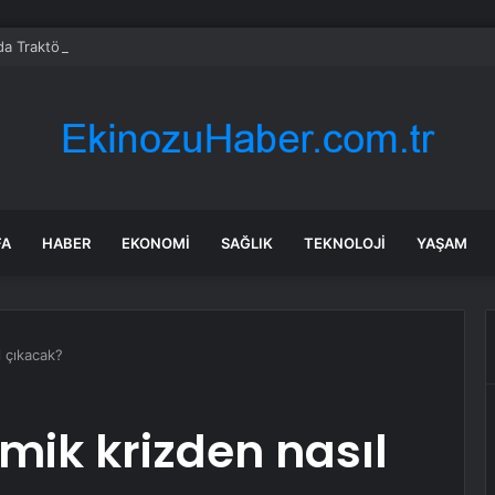
da Traktör-Motosiklet Kazası
FA
HABER
EKONOMI
SAĞLIK
TEKNOLOJI
YAŞAM
 çıkacak?
ik krizden nasıl