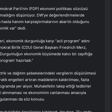
mokrat Parti’nin (FDP) ekonomi politikası sözcüsü
lmadığını düşünüyor. DW’ye değerlendirmelerde
hasta hanımı karşılaştırmalarının abartılı olduğunu
nlik var” dedi.
leri, ekonomik durgunluğa karşı “acil program” adını
emokrat Birlik (CDU) Genel Başkanı Friedrich Merz,
“Durgunluğun ekonomik büyümede kalıcı bir zayıflığa
rogram’ hazırladı.”
ktrik ve dağıtım şebekelerindeki vergilerin düşürülmesi
atik engelleri artıran maddelerin kaldırılması, fazla
gramda yer alıyor. Muhalefetin talep ettiği tedbirler
rgi alınmaması ve ekonominin canlanması amacıyla
 uygulanması da söz konusu.
muhalefetin önerilerine katılmadı. Houben, “Şu anda