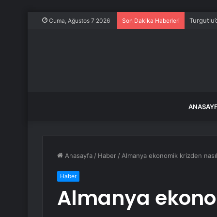
Turgutlu’
Cuma, Ağustos 7 2026
Son Dakika Haberleri
ANASAY
Anasayfa
/
Haber
/
Almanya ekonomik krizden nasıl
Haber
Almanya ekonom