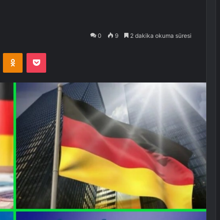
0
9
2 dakika okuma süresi
VKontakte
Odnoklassniki
Pocket