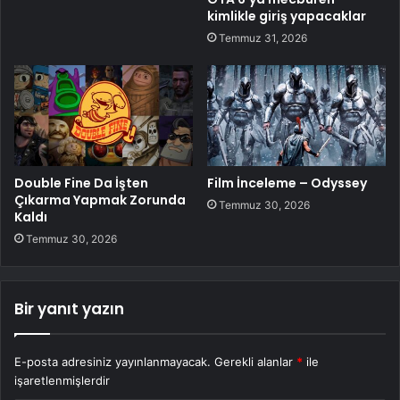
kimlikle giriş yapacaklar
Temmuz 31, 2026
Double Fine Da İşten
Film İnceleme – Odyssey
Çıkarma Yapmak Zorunda
Temmuz 30, 2026
Kaldı
Temmuz 30, 2026
Bir yanıt yazın
E-posta adresiniz yayınlanmayacak.
Gerekli alanlar
*
ile
işaretlenmişlerdir