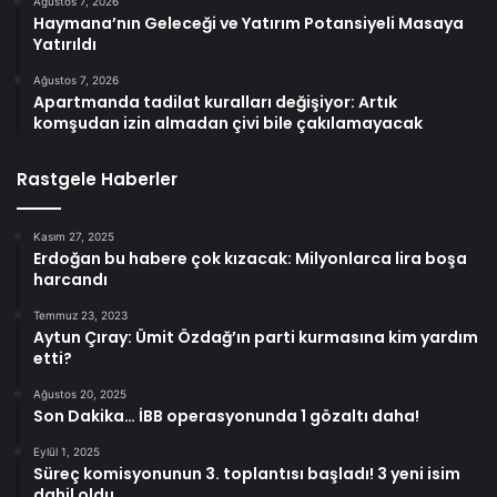
Ağustos 7, 2026
Haymana’nın Geleceği ve Yatırım Potansiyeli Masaya
Yatırıldı
Ağustos 7, 2026
Apartmanda tadilat kuralları değişiyor: Artık
komşudan izin almadan çivi bile çakılamayacak
Rastgele Haberler
Kasım 27, 2025
Erdoğan bu habere çok kızacak: Milyonlarca lira boşa
harcandı
Temmuz 23, 2023
Aytun Çıray: Ümit Özdağ’ın parti kurmasına kim yardım
etti?
Ağustos 20, 2025
Son Dakika… İBB operasyonunda 1 gözaltı daha!
Eylül 1, 2025
Süreç komisyonunun 3. toplantısı başladı! 3 yeni isim
dahil oldu