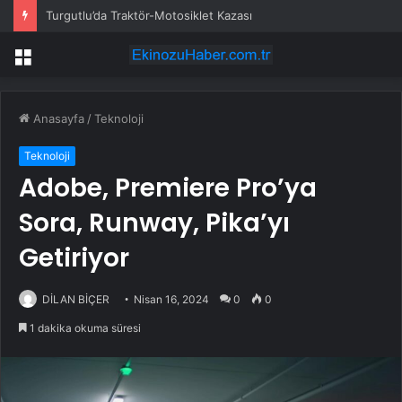
Turgutlu’da Traktör-Motosiklet Kazası
Menü
Anasayfa
/
Teknoloji
Teknoloji
Adobe, Premiere Pro’ya
Sora, Runway, Pika’yı
Getiriyor
DİLAN BİÇER
Nisan 16, 2024
0
0
1 dakika okuma süresi