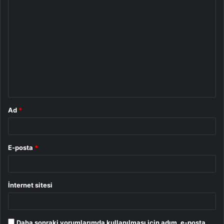
Y
o
r
u
m
*
Ad
*
E-posta
*
İnternet sitesi
Daha sonraki yorumlarımda kullanılması için adım, e-posta