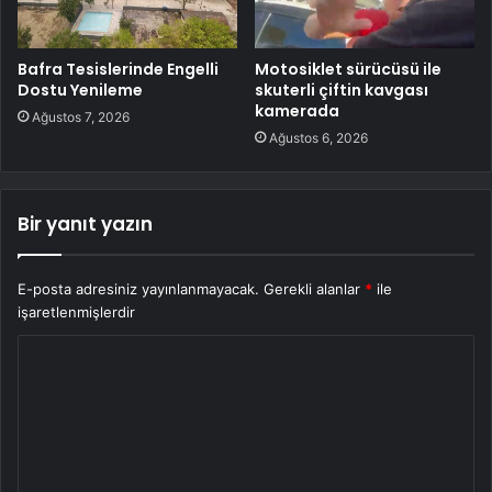
Bafra Tesislerinde Engelli
Motosiklet sürücüsü ile
Dostu Yenileme
skuterli çiftin kavgası
kamerada
Ağustos 7, 2026
Ağustos 6, 2026
Bir yanıt yazın
E-posta adresiniz yayınlanmayacak.
Gerekli alanlar
*
ile
işaretlenmişlerdir
Y
o
r
u
m