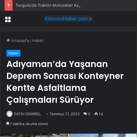
Turgutlu’da Traktör-Motosiklet Kazası
Menü
Anasayfa
/
Haber
Haber
Adıyaman’da Yaşanan
Deprem Sonrası Konteyner
Kentte Asfaltlama
Çalışmaları Sürüyor
FATİH DEMİREL
Temmuz 21, 2023
0
14
1 dakika okuma süresi