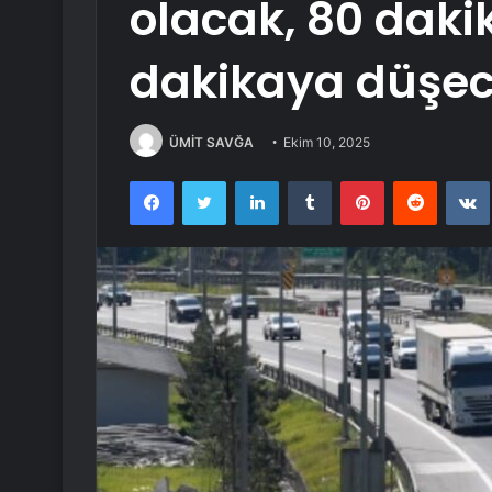
olacak, 80 dakik
dakikaya düşe
ÜMİT SAVĞA
Ekim 10, 2025
Facebook
Twitter
LinkedIn
Tumblr
Pinterest
Reddit