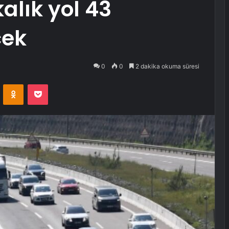
alık yol 43
cek
0
0
2 dakika okuma süresi
VKontakte
Odnoklassniki
Pocket