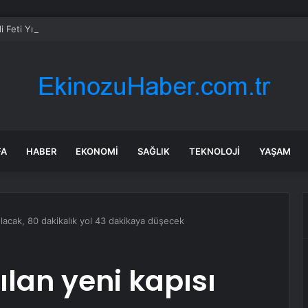
i Feti Yıldız’dan “Terörsüz Türkiye” mesajı: Yasal düzenlemeler kalıcı so
FA
HABER
EKONOMI
SAĞLIK
TEKNOLOJI
YAŞAM
 olacak, 80 dakikalık yol 43 dakikaya düşecek
çılan yeni kapısı