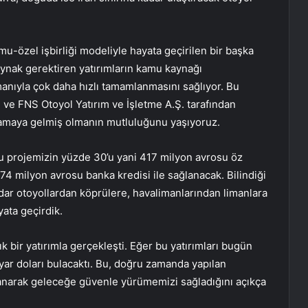
u-özel işbirliği modeliyle hayata geçirilen bir başka
ynak gerektiren yatırımların kamu kaynağı
manıyla çok daha hızlı tamamlanmasını sağlıyor. Bu
. ve FNS Otoyol Yatırım ve İşletme A.Ş. tarafından
şamaya gelmiş olmanın mutluluğunu yaşıyoruz.
bu projemizin yüzde 30’u yani 417 milyon avrosu öz
974 milyon avrosu banka kredisi ile sağlanacak. Bilindiği
dar otoyollardan köprülere, havalimanlarından limanlara
yata geçirdik.
ık bir yatırımla gerçekleşti. Eğer bu yatırımları bugün
yar doları bulacaktı. Bu, doğru zamanda yapılan
ullanarak geleceğe güvenle yürümemizi sağladığını açıkça