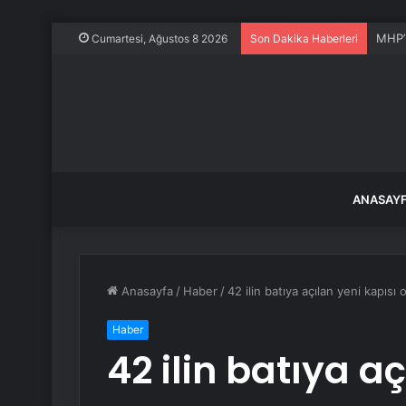
MHP’l
Cumartesi, Ağustos 8 2026
Son Dakika Haberleri
ANASAY
Anasayfa
/
Haber
/
42 ilin batıya açılan yeni kapısı
Haber
42 ilin batıya a