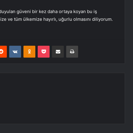
duyulan güveni bir kez daha ortaya koyan bu iş
mize ve tüm ülkemize hayırlı, uğurlu olmasını diliyorum.
erest
Reddit
VKontakte
Odnoklassniki
Pocket
E-Posta ile paylaş
Yazdır