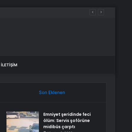
nuç üretecek
İLETIŞIM
Son Eklenen
Emniyet şeridinde feci
ölüm: Servis şoförüne
midibüs çarptı