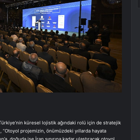
rkiye’nin küresel lojistik ağındaki rolü için de stratejik
 “Otoyol projemizin, önümüzdeki yıllarda hayata
’a, doğuda ise İran sınırına kadar ulaştıracak otoyol