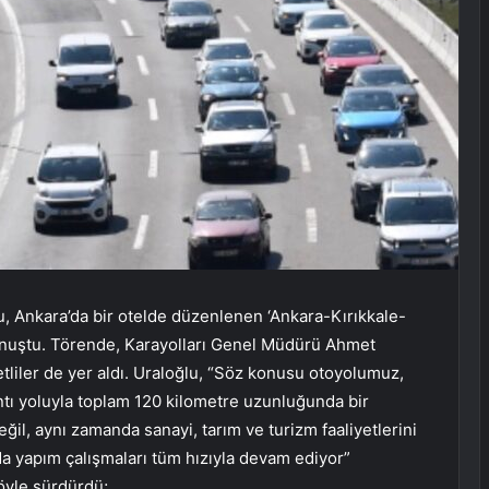
u, Ankara’da bir otelde düzenlenen ‘Ankara-Kırıkkale-
onuştu. Törende, Karayolları Genel Müdürü Ahmet
tliler de yer aldı. Uraloğlu, “Söz konusu otoyolumuz,
ntı yoluyla toplam 120 kilometre uzunluğunda bir
ğil, aynı zamanda sanayi, tarım ve turizm faaliyetlerini
a yapım çalışmaları tüm hızıyla devam ediyor”
şöyle sürdürdü;