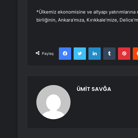
*Ülkemiz ekonomisine ve altyapı yatırımlarına 
birliğinin, Ankara’mıza, Kırıkkale’mize, Delice’
Facebook
Twitter
LinkedIn
Tumblr
Pint
Paylaş
ÜMİT SAVĞA