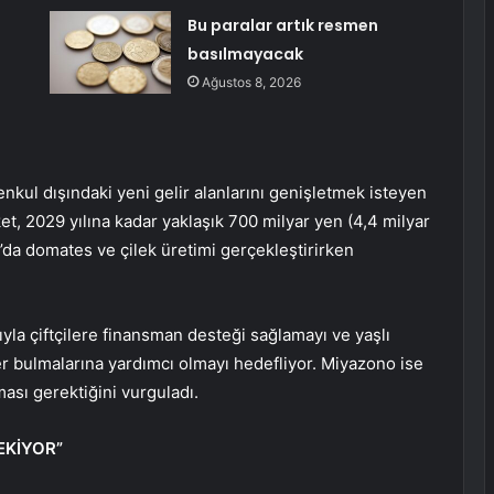
Bu paralar artık resmen
basılmayacak
Ağustos 8, 2026
ul dışındaki yeni gelir alanlarını genişletmek isteyen
ket, 2029 yılına kadar yaklaşık 700 milyar yen (4,4 milyar
a’da domates ve çilek üretimi gerçekleştirirken
yla çiftçilere finansman desteği sağlamayı ve yaşlı
ler bulmalarına yardımcı olmayı hedefliyor. Miyazono ise
lması gerektiğini vurguladı.
EKİYOR”