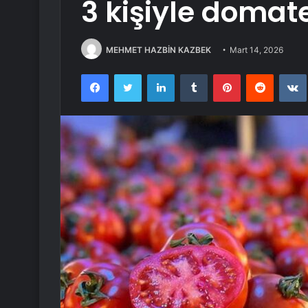
3 kişiyle domat
MEHMET HAZBİN KAZBEK
Mart 14, 2026
Facebook
Twitter
LinkedIn
Tumblr
Pinterest
Reddit