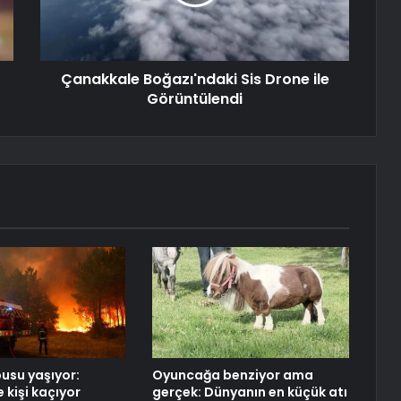
Çanakkale Boğazı'ndaki Sis Drone ile
Görüntülendi
usu yaşıyor:
Oyuncağa benziyor ama
 kişi kaçıyor
gerçek: Dünyanın en küçük atı