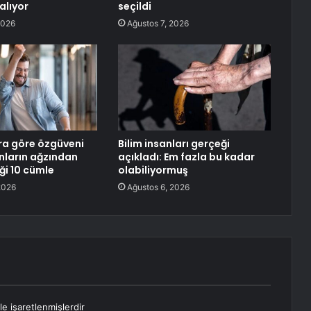
alıyor
seçildi
2026
Ağustos 7, 2026
ra göre özgüveni
Bilim insanları gerçeği
nların ağzından
açıkladı: Em fazla bu kadar
i 10 cümle
olabiliyormuş
2026
Ağustos 6, 2026
le işaretlenmişlerdir