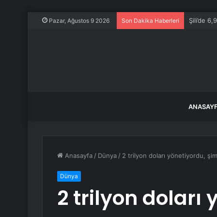
Şili’de 
Pazar, Ağustos 9 2026
Son Dakika Haberleri
ANASAY
Anasayfa
/
Dünya
/
2 trilyon doları yönetiyordu, şi
Dünya
2 trilyon doları